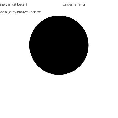
e van dit bedrijf
onderneming
voor al jouw nieuwsupdates!