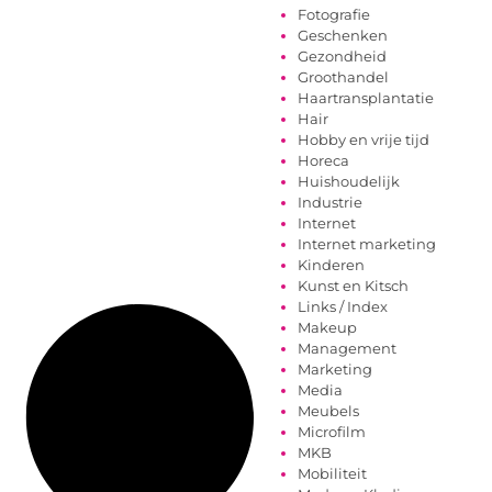
Fotografie
Geschenken
Gezondheid
Groothandel
Haartransplantatie
Hair
Hobby en vrije tijd
Horeca
Huishoudelijk
Industrie
Internet
Internet marketing
Kinderen
Kunst en Kitsch
Links / Index
Makeup
Management
Marketing
Media
Meubels
Microfilm
MKB
Mobiliteit