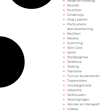
Mode en Kleding
Muziek
Nutrition
Onderwijs
Oog Laseren
Particuliere
dienstverlening
Rechten
Relatie
Scanning
Skin Care
Sport
Startpaginas
Telefonie
Testing
Toerisme
Tuin en buitenleven
Tweewielers
Uncategorized
Vakantie
Verbouwen
Verenigingen
Vervoer en transport
Videos