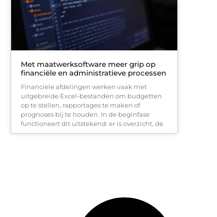
Met maatwerksoftware meer grip op
financiële en administratieve processen
Financiële afdelingen werken vaak met
uitgebreide Excel-bestanden om budgetten
op te stellen, rapportages te maken of
prognoses bij te houden. In de beginfase
functioneert dit uitstekend: er is overzicht, de