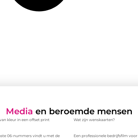
Media
en beroemde mensen
an kleur in een offset print
Wat zijn wenskaarten?
te 06-nummers vindt u met de
Een professionele bedrijfsfilm voo