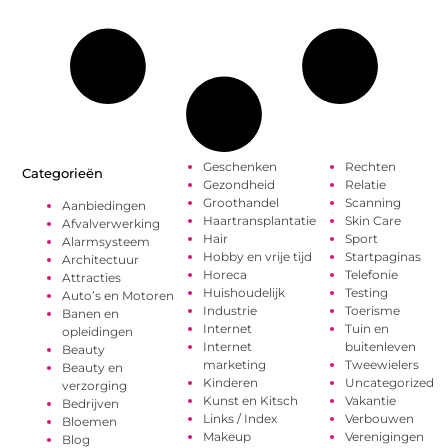
Geschenken
Rechten
Categorieën
Gezondheid
Relatie
Groothandel
Scanning
Aanbiedingen
Haartransplantatie
Skin Care
Afvalverwerking
Hair
Sport
Alarmsysteem
Hobby en vrije tijd
Startpaginas
Architectuur
Horeca
Telefonie
Attracties
Huishoudelijk
Testing
Auto’s en Motoren
Industrie
Toerisme
Banen en
Internet
Tuin en
opleidingen
Internet
buitenleven
Beauty
marketing
Tweewielers
Beauty en
Kinderen
Uncategorized
verzorging
Kunst en Kitsch
Vakantie
Bedrijven
Links / Index
Verbouwen
Bloemen
Makeup
Verenigingen
Blog