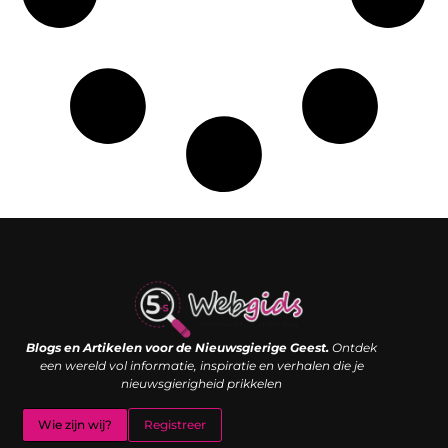
Links kopen: de shortcut naar SEO-succes of een digitale boemerang?
Verdien geld met je website: van passieproject naar inkomstenbron
Blogs en Artikelen voor de Nieuwsgierige Geest.
Ontdek
een wereld vol informatie, inspiratie en verhalen die je
nieuwsgierigheid prikkelen
Wie zijn wij?
Registreer