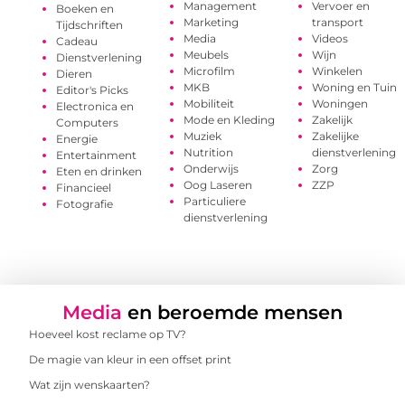
Management
Vervoer en
Boeken en
Marketing
transport
Tijdschriften
Media
Videos
Cadeau
Meubels
Wijn
Dienstverlening
Microfilm
Winkelen
Dieren
MKB
Woning en Tuin
Editor's Picks
Mobiliteit
Woningen
Electronica en
Mode en Kleding
Zakelijk
Computers
Muziek
Zakelijke
Energie
Nutrition
dienstverlening
Entertainment
Onderwijs
Zorg
Eten en drinken
Oog Laseren
ZZP
Financieel
Particuliere
Fotografie
dienstverlening
Media
en beroemde mensen
Hoeveel kost reclame op TV?
De magie van kleur in een offset print
Wat zijn wenskaarten?