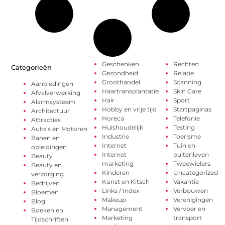
Geschenken
Rechten
Categorieën
Gezondheid
Relatie
Groothandel
Scanning
Aanbiedingen
Haartransplantatie
Skin Care
Afvalverwerking
Hair
Sport
Alarmsysteem
Hobby en vrije tijd
Startpaginas
Architectuur
Horeca
Telefonie
Attracties
Huishoudelijk
Testing
Auto’s en Motoren
Industrie
Toerisme
Banen en
Internet
Tuin en
opleidingen
Internet
buitenleven
Beauty
marketing
Tweewielers
Beauty en
Kinderen
Uncategorized
verzorging
Kunst en Kitsch
Vakantie
Bedrijven
Links / Index
Verbouwen
Bloemen
Makeup
Verenigingen
Blog
Management
Vervoer en
Boeken en
Marketing
transport
Tijdschriften