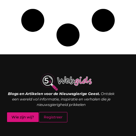
Links kopen: de shortcut naar SEO-succes of een digitale boemerang?
Verdien geld met je website: van passieproject naar inkomstenbron
Blogs en Artikelen voor de Nieuwsgierige Geest.
Ontdek
een wereld vol informatie, inspiratie en verhalen die je
nieuwsgierigheid prikkelen
Wie zijn wij?
Registreer