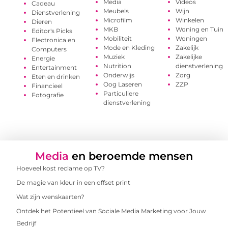
Media
Videos
Cadeau
Meubels
Wijn
Dienstverlening
Microfilm
Winkelen
Dieren
MKB
Woning en Tuin
Editor's Picks
Mobiliteit
Woningen
Electronica en
Mode en Kleding
Zakelijk
Computers
Muziek
Zakelijke
Energie
Nutrition
dienstverlening
Entertainment
Onderwijs
Zorg
Eten en drinken
Oog Laseren
ZZP
Financieel
Particuliere
Fotografie
dienstverlening
Media
en beroemde mensen
Hoeveel kost reclame op TV?
De magie van kleur in een offset print
Wat zijn wenskaarten?
Ontdek het Potentieel van Sociale Media Marketing voor Jouw
Bedrijf