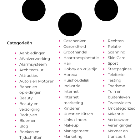
Geschenken
Rechten
Categorieën
Gezondheid
Relatie
Groothandel
Scanning
Aanbiedingen
Haartransplantatie
Skin Care
Afvalverwerking
Hair
Sport
Alarmsysteem
Hobby en vrije tijd
Startpaginas
Architectuur
Horeca
Telefonie
Attracties
Huishoudelijk
Testing
Auto’s en Motoren
Industrie
Toerisme
Banen en
Internet
Tuin en
opleidingen
Internet
buitenleven
Beauty
marketing
Tweewielers
Beauty en
Kinderen
Uncategorized
verzorging
Kunst en Kitsch
Vakantie
Bedrijven
Links / Index
Verbouwen
Bloemen
Makeup
Verenigingen
Blog
Management
Vervoer en
Boeken en
Marketing
transport
Tijdschriften