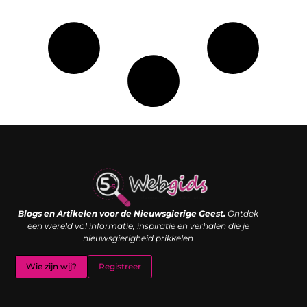
Links kopen: de shortcut naar SEO-succes of een digitale boemerang?
Verdien geld met je website: van passieproject naar inkomstenbron
Blogs en Artikelen voor de Nieuwsgierige Geest.
Ontdek
een wereld vol informatie, inspiratie en verhalen die je
nieuwsgierigheid prikkelen
Wie zijn wij?
Registreer