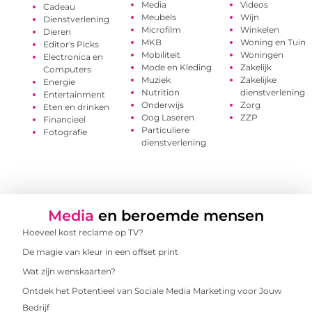
Media
Videos
Cadeau
Meubels
Wijn
Dienstverlening
Microfilm
Winkelen
Dieren
MKB
Woning en Tuin
Editor's Picks
Mobiliteit
Woningen
Electronica en
Mode en Kleding
Zakelijk
Computers
Muziek
Zakelijke
Energie
Nutrition
dienstverlening
Entertainment
Onderwijs
Zorg
Eten en drinken
Oog Laseren
ZZP
Financieel
Particuliere
Fotografie
dienstverlening
Media
en beroemde mensen
Hoeveel kost reclame op TV?
De magie van kleur in een offset print
Wat zijn wenskaarten?
Ontdek het Potentieel van Sociale Media Marketing voor Jouw
Bedrijf