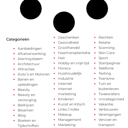
Geschenken
Rechten
Categorieën
Gezondheid
Relatie
Groothandel
Scanning
Aanbiedingen
Haartransplantatie
Skin Care
Afvalverwerking
Hair
Sport
Alarmsysteem
Hobby en vrije tijd
Startpaginas
Architectuur
Horeca
Telefonie
Attracties
Huishoudelijk
Testing
Auto’s en Motoren
Industrie
Toerisme
Banen en
Internet
Tuin en
opleidingen
Internet
buitenleven
Beauty
marketing
Tweewielers
Beauty en
Kinderen
Uncategorized
verzorging
Kunst en Kitsch
Vakantie
Bedrijven
Links / Index
Verbouwen
Bloemen
Makeup
Verenigingen
Blog
Management
Vervoer en
Boeken en
Marketing
transport
Tijdschriften