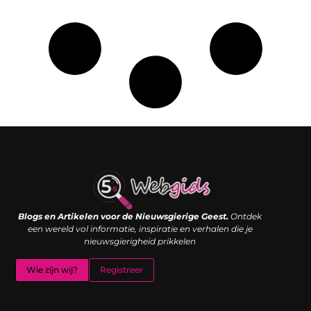
Links kopen: de shortcut naar SEO-succes of een digitale boemerang?
Verdien geld met je website: van passieproject naar inkomstenbron
Blogs en Artikelen voor de Nieuwsgierige Geest.
Ontdek
een wereld vol informatie, inspiratie en verhalen die je
nieuwsgierigheid prikkelen
Wie zijn wij?
Registreer