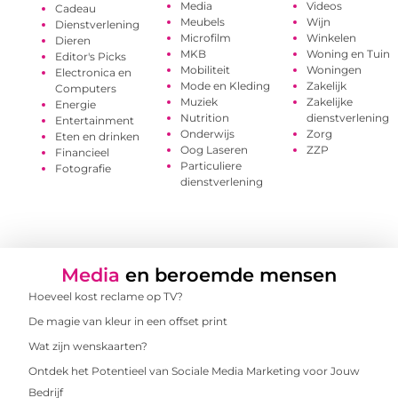
Media
Videos
Cadeau
Meubels
Wijn
Dienstverlening
Microfilm
Winkelen
Dieren
MKB
Woning en Tuin
Editor's Picks
Mobiliteit
Woningen
Electronica en
Mode en Kleding
Zakelijk
Computers
Muziek
Zakelijke
Energie
Nutrition
dienstverlening
Entertainment
Onderwijs
Zorg
Eten en drinken
Oog Laseren
ZZP
Financieel
Particuliere
Fotografie
dienstverlening
Media
en beroemde mensen
Hoeveel kost reclame op TV?
De magie van kleur in een offset print
Wat zijn wenskaarten?
Ontdek het Potentieel van Sociale Media Marketing voor Jouw
Bedrijf