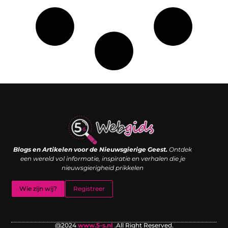
Links kopen: de shortcut naar SEO-succes of een digitale boemerang?
Verdien geld met je website: van passieproject naar inkomstenbron
Blogs en Artikelen voor de Nieuwsgierige Geest.
Ontdek
een wereld vol informatie, inspiratie en verhalen die je
nieuwsgierigheid prikkelen
Wie zijn wij?
Registreer
@2024
www.5-s.nl
.All Right Reserved.