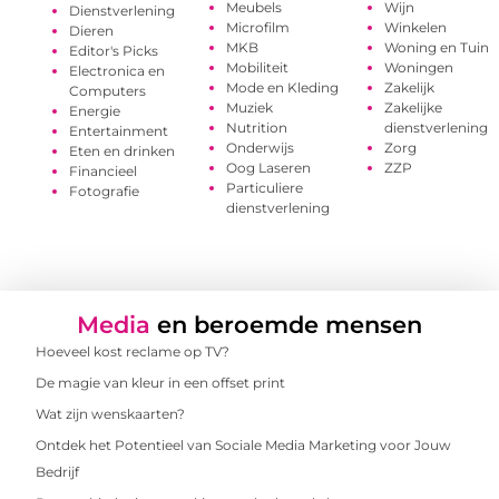
Meubels
Wijn
Dienstverlening
Microfilm
Winkelen
Dieren
MKB
Woning en Tuin
Editor's Picks
Mobiliteit
Woningen
Electronica en
Mode en Kleding
Zakelijk
Computers
Muziek
Zakelijke
Energie
Nutrition
dienstverlening
Entertainment
Onderwijs
Zorg
Eten en drinken
Oog Laseren
ZZP
Financieel
Particuliere
Fotografie
dienstverlening
Media
en beroemde mensen
Hoeveel kost reclame op TV?
De magie van kleur in een offset print
Wat zijn wenskaarten?
Ontdek het Potentieel van Sociale Media Marketing voor Jouw
Bedrijf