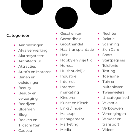
Geschenken
Rechten
Categorieën
Gezondheid
Relatie
Groothandel
Scanning
Aanbiedingen
Haartransplantatie
Skin Care
Afvalverwerking
Hair
Sport
Alarmsysteem
Hobby en vrije tijd
Startpaginas
Architectuur
Horeca
Telefonie
Attracties
Huishoudelijk
Testing
Auto’s en Motoren
Industrie
Toerisme
Banen en
Internet
Tuin en
opleidingen
Internet
buitenleven
Beauty
marketing
Tweewielers
Beauty en
Kinderen
Uncategorized
verzorging
Kunst en Kitsch
Vakantie
Bedrijven
Links / Index
Verbouwen
Bloemen
Makeup
Verenigingen
Blog
Management
Vervoer en
Boeken en
Marketing
transport
Tijdschriften
Media
Videos
Cadeau