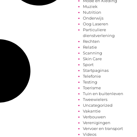
Mode en Kleding
Muziek
Nutrition
Onderwijs
Oog Laseren
Particuliere
dienstverlening
Rechten
Relatie
Scanning
Skin Care
Sport
Startpaginas
Telefonie
Testing
Toerisme
Tuin en buitenleven
Tweewielers
Uncategorized
Vakantie
Verbouwen
Verenigingen
Vervoer en transport
Videos