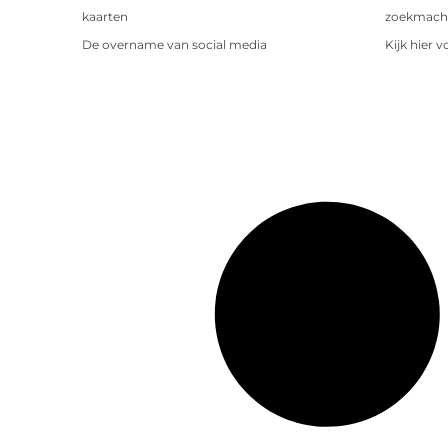
kaarten
zoekmachin
De overname van social media
Kijk hier 