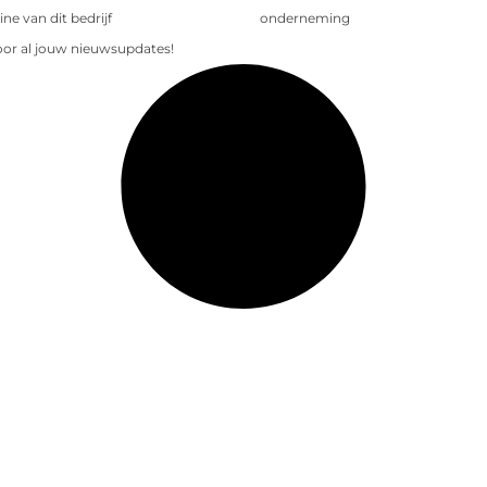
e van dit bedrijf
onderneming
voor al jouw nieuwsupdates!