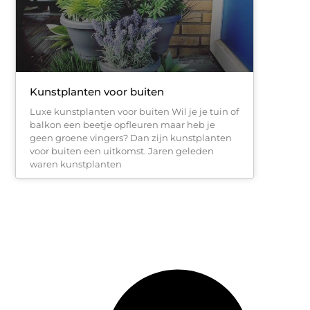
Kunstplanten voor buiten
Luxe kunstplanten voor buiten Wil je je tuin of
balkon een beetje opfleuren maar heb je
geen groene vingers? Dan zijn kunstplanten
voor buiten een uitkomst. Jaren geleden
waren kunstplanten