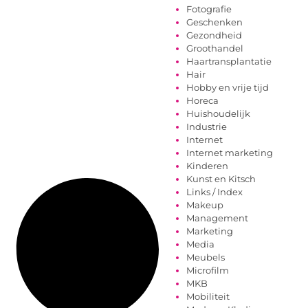
Fotografie
Geschenken
Gezondheid
Groothandel
Haartransplantatie
Hair
Hobby en vrije tijd
Horeca
Huishoudelijk
Industrie
Internet
Internet marketing
Kinderen
Kunst en Kitsch
Links / Index
Makeup
Management
Marketing
Media
Meubels
Microfilm
MKB
Mobiliteit