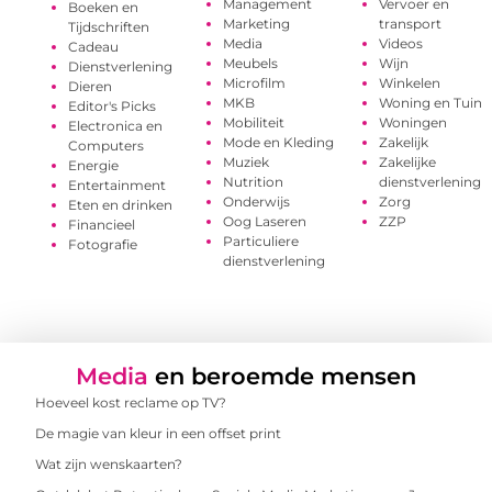
Management
Vervoer en
Boeken en
Marketing
transport
Tijdschriften
Media
Videos
Cadeau
Meubels
Wijn
Dienstverlening
Microfilm
Winkelen
Dieren
MKB
Woning en Tuin
Editor's Picks
Mobiliteit
Woningen
Electronica en
Mode en Kleding
Zakelijk
Computers
Muziek
Zakelijke
Energie
Nutrition
dienstverlening
Entertainment
Onderwijs
Zorg
Eten en drinken
Oog Laseren
ZZP
Financieel
Particuliere
Fotografie
dienstverlening
Media
en beroemde mensen
Hoeveel kost reclame op TV?
De magie van kleur in een offset print
Wat zijn wenskaarten?