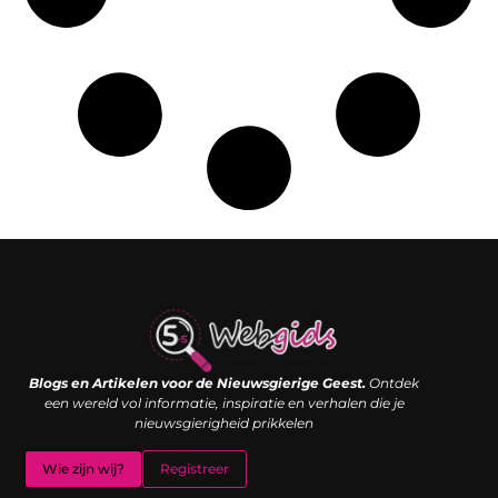
Links kopen: de shortcut naar SEO-succes of een digitale boemerang?
Verdien geld met je website: van passieproject naar inkomstenbron
Blogs en Artikelen voor de Nieuwsgierige Geest.
Ontdek
een wereld vol informatie, inspiratie en verhalen die je
nieuwsgierigheid prikkelen
Wie zijn wij?
Registreer