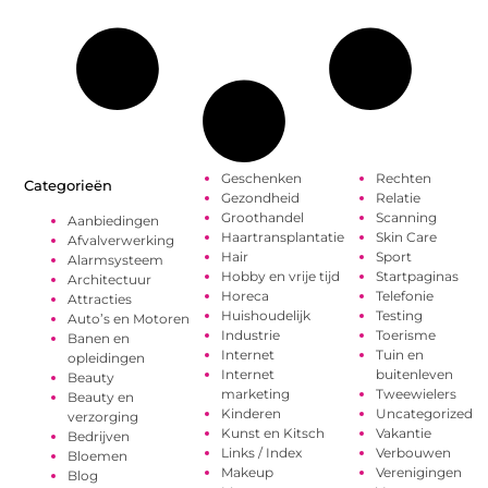
Geschenken
Rechten
Categorieën
Gezondheid
Relatie
Groothandel
Scanning
Aanbiedingen
Haartransplantatie
Skin Care
Afvalverwerking
Hair
Sport
Alarmsysteem
Hobby en vrije tijd
Startpaginas
Architectuur
Horeca
Telefonie
Attracties
Huishoudelijk
Testing
Auto’s en Motoren
Industrie
Toerisme
Banen en
Internet
Tuin en
opleidingen
Internet
buitenleven
Beauty
marketing
Tweewielers
Beauty en
Kinderen
Uncategorized
verzorging
Kunst en Kitsch
Vakantie
Bedrijven
Links / Index
Verbouwen
Bloemen
Makeup
Verenigingen
Blog