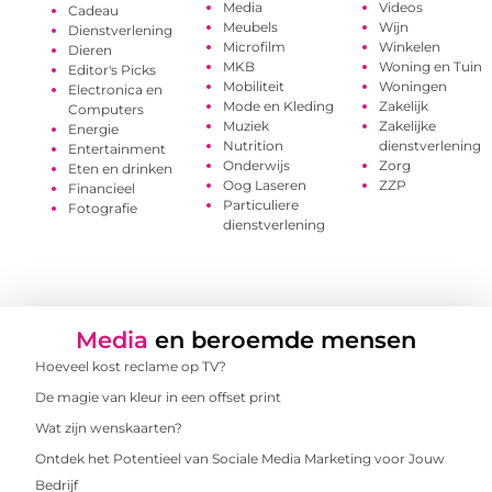
Media
Videos
Cadeau
Meubels
Wijn
Dienstverlening
Microfilm
Winkelen
Dieren
MKB
Woning en Tuin
Editor's Picks
Mobiliteit
Woningen
Electronica en
Mode en Kleding
Zakelijk
Computers
Muziek
Zakelijke
Energie
Nutrition
dienstverlening
Entertainment
Onderwijs
Zorg
Eten en drinken
Oog Laseren
ZZP
Financieel
Particuliere
Fotografie
dienstverlening
Media
en beroemde mensen
Hoeveel kost reclame op TV?
De magie van kleur in een offset print
Wat zijn wenskaarten?
Ontdek het Potentieel van Sociale Media Marketing voor Jouw
Bedrijf