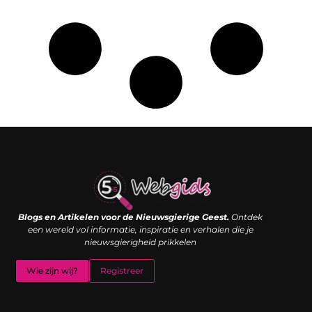
Links kopen: de shortcut naar SEO-succes of een digitale boemerang?
Verdien geld met je website: van passieproject naar inkomstenbron
Blogs en Artikelen voor de Nieuwsgierige Geest.
Ontdek
een wereld vol informatie, inspiratie en verhalen die je
nieuwsgierigheid prikkelen
Wie zijn wij?
Registreer