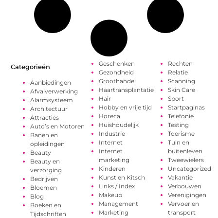
Geschenken
Rechten
Categorieën
Gezondheid
Relatie
Groothandel
Scanning
Aanbiedingen
Haartransplantatie
Skin Care
Afvalverwerking
Hair
Sport
Alarmsysteem
Hobby en vrije tijd
Startpaginas
Architectuur
Horeca
Telefonie
Attracties
Huishoudelijk
Testing
Auto’s en Motoren
Industrie
Toerisme
Banen en
Internet
Tuin en
opleidingen
Internet
buitenleven
Beauty
marketing
Tweewielers
Beauty en
Kinderen
Uncategorized
verzorging
Kunst en Kitsch
Vakantie
Bedrijven
Links / Index
Verbouwen
Bloemen
Makeup
Verenigingen
Blog
Management
Vervoer en
Boeken en
Marketing
transport
Tijdschriften