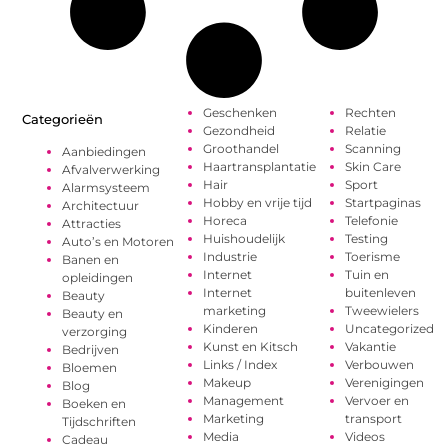
Geschenken
Rechten
Categorieën
Gezondheid
Relatie
Groothandel
Scanning
Aanbiedingen
Haartransplantatie
Skin Care
Afvalverwerking
Hair
Sport
Alarmsysteem
Hobby en vrije tijd
Startpaginas
Architectuur
Horeca
Telefonie
Attracties
Huishoudelijk
Testing
Auto’s en Motoren
Industrie
Toerisme
Banen en
Internet
Tuin en
opleidingen
Internet
buitenleven
Beauty
marketing
Tweewielers
Beauty en
Kinderen
Uncategorized
verzorging
Kunst en Kitsch
Vakantie
Bedrijven
Links / Index
Verbouwen
Bloemen
Makeup
Verenigingen
Blog
Management
Vervoer en
Boeken en
Marketing
transport
Tijdschriften
Media
Videos
Cadeau