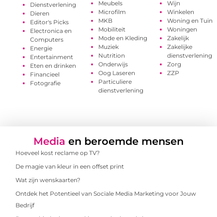
Meubels
Wijn
Dienstverlening
Microfilm
Winkelen
Dieren
MKB
Woning en Tuin
Editor's Picks
Mobiliteit
Woningen
Electronica en
Mode en Kleding
Zakelijk
Computers
Muziek
Zakelijke
Energie
Nutrition
dienstverlening
Entertainment
Onderwijs
Zorg
Eten en drinken
Oog Laseren
ZZP
Financieel
Particuliere
Fotografie
dienstverlening
Media
en beroemde mensen
Hoeveel kost reclame op TV?
De magie van kleur in een offset print
Wat zijn wenskaarten?
Ontdek het Potentieel van Sociale Media Marketing voor Jouw
Bedrijf