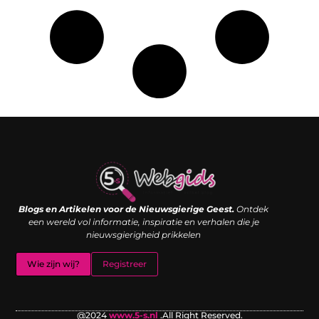
Links kopen: de shortcut naar SEO-succes of een digitale boemerang?
Verdien geld met je website: van passieproject naar inkomstenbron
Blogs en Artikelen voor de Nieuwsgierige Geest.
Ontdek
een wereld vol informatie, inspiratie en verhalen die je
nieuwsgierigheid prikkelen
Wie zijn wij?
Registreer
@2024
www.5-s.nl
.All Right Reserved.