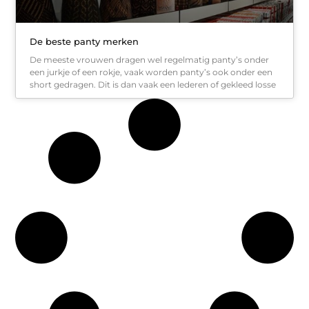
De beste panty merken
De meeste vrouwen dragen wel regelmatig panty’s onder
een jurkje of een rokje, vaak worden panty’s ook onder een
short gedragen. Dit is dan vaak een lederen of gekleed losse