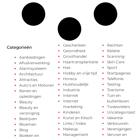
Geschenken
Rechten
Categorieën
Gezondheid
Relatie
Groothandel
Scanning
Aanbiedingen
Haartransplantatie
Skin Care
Afvalverwerking
Hair
Sport
Alarmsysteem
Hobby en vrije tijd
Startpaginas
Architectuur
Horeca
Telefonie
Attracties
Huishoudelijk
Testing
Auto’s en Motoren
Industrie
Toerisme
Banen en
Internet
Tuin en
opleidingen
Internet
buitenleven
Beauty
marketing
Tweewielers
Beauty en
Kinderen
Uncategorized
verzorging
Kunst en Kitsch
Vakantie
Bedrijven
Links / Index
Verbouwen
Bloemen
Makeup
Verenigingen
Blog
Management
Vervoer en
Boeken en