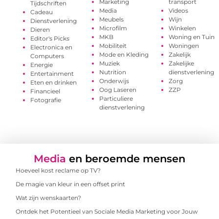
Marketing
transport
Tijdschriften
Media
Videos
Cadeau
Meubels
Wijn
Dienstverlening
Microfilm
Winkelen
Dieren
MKB
Woning en Tuin
Editor's Picks
Mobiliteit
Woningen
Electronica en
Mode en Kleding
Zakelijk
Computers
Muziek
Zakelijke
Energie
Nutrition
dienstverlening
Entertainment
Onderwijs
Zorg
Eten en drinken
Oog Laseren
ZZP
Financieel
Particuliere
Fotografie
dienstverlening
Media
en beroemde mensen
Hoeveel kost reclame op TV?
De magie van kleur in een offset print
Wat zijn wenskaarten?
Ontdek het Potentieel van Sociale Media Marketing voor Jouw