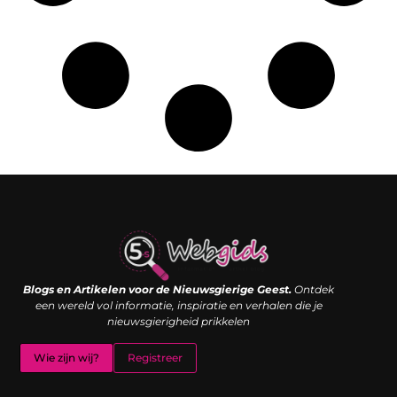
Links kopen: de shortcut naar SEO-succes of een digitale boemerang?
Verdien geld met je website: van passieproject naar inkomstenbron
Blogs en Artikelen voor de Nieuwsgierige Geest.
Ontdek
een wereld vol informatie, inspiratie en verhalen die je
nieuwsgierigheid prikkelen
Wie zijn wij?
Registreer