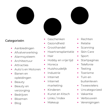
Geschenken
Rechten
Categorieën
Gezondheid
Relatie
Groothandel
Scanning
Aanbiedingen
Haartransplantatie
Skin Care
Afvalverwerking
Hair
Sport
Alarmsysteem
Hobby en vrije tijd
Startpaginas
Architectuur
Horeca
Telefonie
Attracties
Huishoudelijk
Testing
Auto’s en Motoren
Industrie
Toerisme
Banen en
Internet
Tuin en
opleidingen
Internet
buitenleven
Beauty
marketing
Tweewielers
Beauty en
Kinderen
Uncategorized
verzorging
Kunst en Kitsch
Vakantie
Bedrijven
Links / Index
Verbouwen
Bloemen
Makeup
Verenigingen
Blog