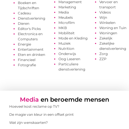
Management
Vervoer en
Boeken en
Marketing
transport
Tijdschriften
Media
Videos
Cadeau
Meubels
Wijn
Dienstverlening
Microfilm
Winkelen
Dieren
MKB
Woning en Tuin
Editor's Picks
Mobiliteit
Woningen
Electronica en
Mode en Kleding
Zakelijk
Computers
Muziek
Zakelijke
Energie
Nutrition
dienstverlening
Entertainment
Onderwijs
Zorg
Eten en drinken
Oog Laseren
ZZP
Financieel
Particuliere
Fotografie
dienstverlening
Media
en beroemde mensen
Hoeveel kost reclame op TV?
De magie van kleur in een offset print
Wat zijn wenskaarten?