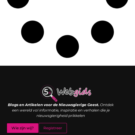
Links kopen: de shortcut naar SEO-succes of een digitale boemerang?
Verdien geld met je website: van passieproject naar inkomstenbron
Blogs en Artikelen voor de Nieuwsgierige Geest.
Ontdek
een wereld vol informatie, inspiratie en verhalen die je
nieuwsgierigheid prikkelen
Wie zijn wij?
Registreer