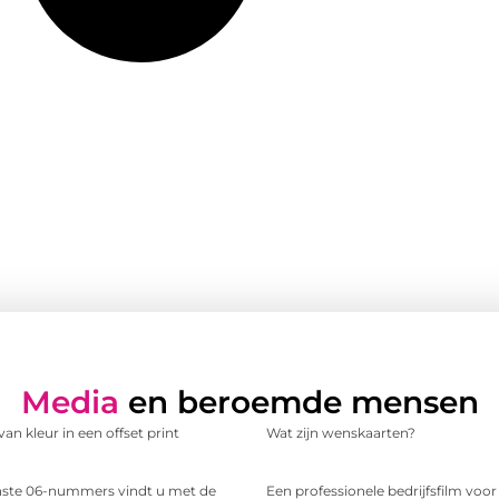
Media
en beroemde mensen
an kleur in een offset print
Wat zijn wenskaarten?
te 06-nummers vindt u met de
Een professionele bedrijfsfilm voo