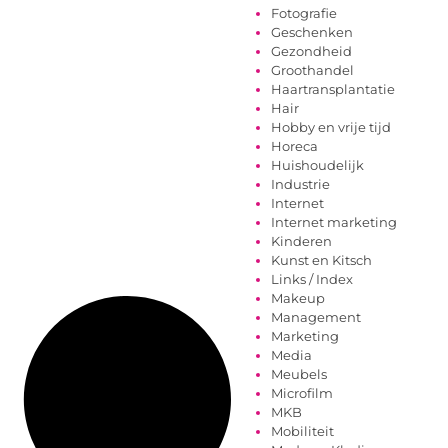
Fotografie
Geschenken
Gezondheid
Groothandel
Haartransplantatie
Hair
Hobby en vrije tijd
Horeca
Huishoudelijk
Industrie
Internet
Internet marketing
Kinderen
Kunst en Kitsch
Links / Index
Makeup
Management
Marketing
Media
Meubels
Microfilm
MKB
Mobiliteit