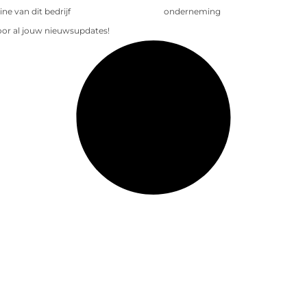
e van dit bedrijf
onderneming
voor al jouw nieuwsupdates!