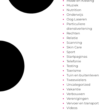
Mode en Kleding
Muziek
Nutrition
Onderwijs
Oog Laseren
Particuliere
dienstverlening
Rechten
Relatie
Scanning
Skin Care
Sport
Startpaginas
Telefonie
Testing
Toerisme
Tuin en buitenleven
Tweewielers
Uncategorized
Vakantie
Verbouwen
Verenigingen
Vervoer en transport
Videos