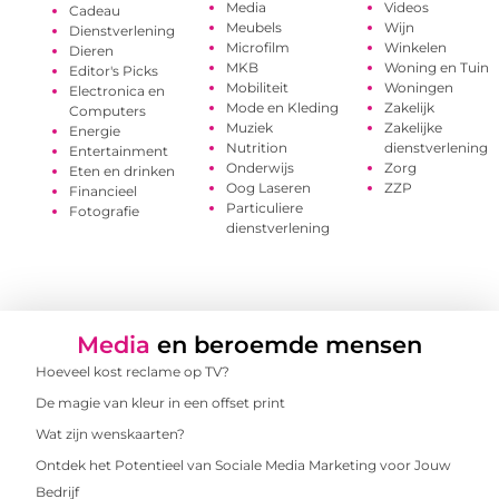
Media
Videos
Cadeau
Meubels
Wijn
Dienstverlening
Microfilm
Winkelen
Dieren
MKB
Woning en Tuin
Editor's Picks
Mobiliteit
Woningen
Electronica en
Mode en Kleding
Zakelijk
Computers
Muziek
Zakelijke
Energie
Nutrition
dienstverlening
Entertainment
Onderwijs
Zorg
Eten en drinken
Oog Laseren
ZZP
Financieel
Particuliere
Fotografie
dienstverlening
Media
en beroemde mensen
Hoeveel kost reclame op TV?
De magie van kleur in een offset print
Wat zijn wenskaarten?
Ontdek het Potentieel van Sociale Media Marketing voor Jouw
Bedrijf