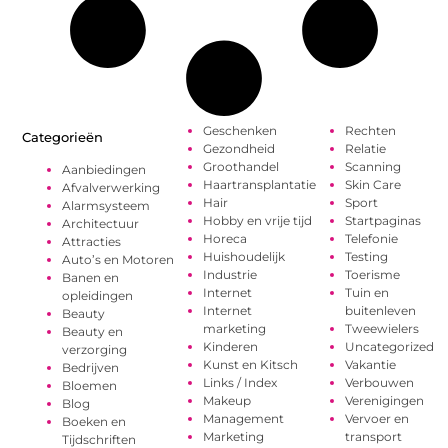
Geschenken
Rechten
Categorieën
Gezondheid
Relatie
Groothandel
Scanning
Aanbiedingen
Haartransplantatie
Skin Care
Afvalverwerking
Hair
Sport
Alarmsysteem
Hobby en vrije tijd
Startpaginas
Architectuur
Horeca
Telefonie
Attracties
Huishoudelijk
Testing
Auto’s en Motoren
Industrie
Toerisme
Banen en
Internet
Tuin en
opleidingen
Internet
buitenleven
Beauty
marketing
Tweewielers
Beauty en
Kinderen
Uncategorized
verzorging
Kunst en Kitsch
Vakantie
Bedrijven
Links / Index
Verbouwen
Bloemen
Makeup
Verenigingen
Blog
Management
Vervoer en
Boeken en
Marketing
transport
Tijdschriften