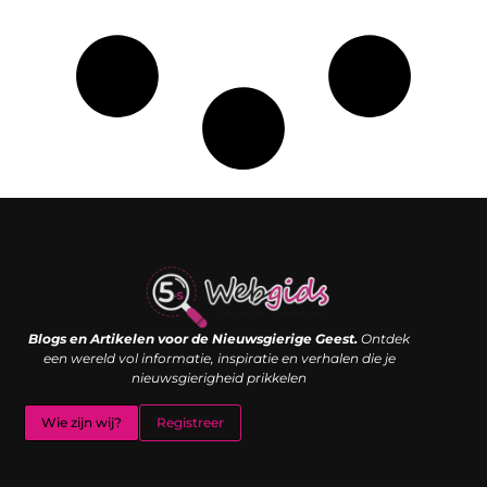
Links kopen: de shortcut naar SEO-succes of een digitale boemerang?
Verdien geld met je website: van passieproject naar inkomstenbron
Blogs en Artikelen voor de Nieuwsgierige Geest.
Ontdek
een wereld vol informatie, inspiratie en verhalen die je
nieuwsgierigheid prikkelen
Wie zijn wij?
Registreer