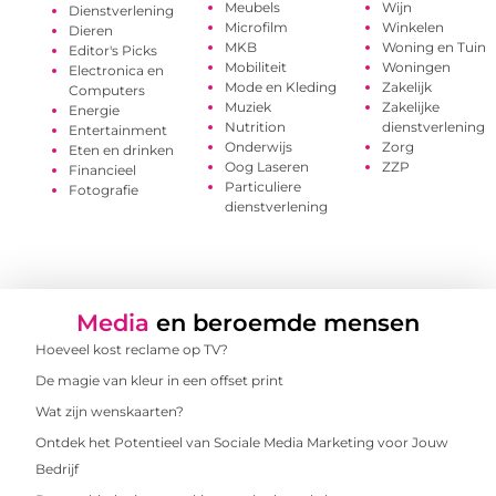
Meubels
Wijn
Dienstverlening
Microfilm
Winkelen
Dieren
MKB
Woning en Tuin
Editor's Picks
Mobiliteit
Woningen
Electronica en
Mode en Kleding
Zakelijk
Computers
Muziek
Zakelijke
Energie
Nutrition
dienstverlening
Entertainment
Onderwijs
Zorg
Eten en drinken
Oog Laseren
ZZP
Financieel
Particuliere
Fotografie
dienstverlening
Media
en beroemde mensen
Hoeveel kost reclame op TV?
De magie van kleur in een offset print
Wat zijn wenskaarten?
Ontdek het Potentieel van Sociale Media Marketing voor Jouw
Bedrijf