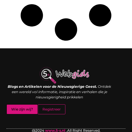
Links kopen: de shortcut naar SEO-succes of een digitale boemerang?
Verdien geld met je website: van passieproject naar inkomstenbron
Blogs en Artikelen voor de Nieuwsgierige Geest.
Ontdek
een wereld vol informatie, inspiratie en verhalen die je
nieuwsgierigheid prikkelen
Wie zijn wij?
Registreer
@2024
www.5-s.nl
.All Right Reserved.