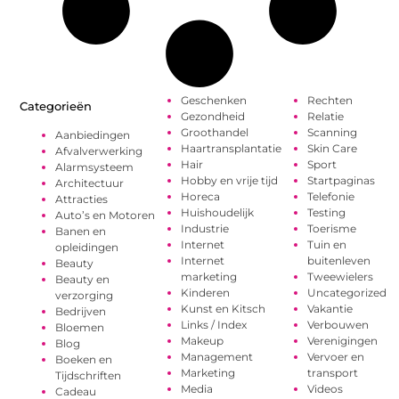
Geschenken
Rechten
Categorieën
Gezondheid
Relatie
Groothandel
Scanning
Aanbiedingen
Haartransplantatie
Skin Care
Afvalverwerking
Hair
Sport
Alarmsysteem
Hobby en vrije tijd
Startpaginas
Architectuur
Horeca
Telefonie
Attracties
Huishoudelijk
Testing
Auto’s en Motoren
Industrie
Toerisme
Banen en
Internet
Tuin en
opleidingen
Internet
buitenleven
Beauty
marketing
Tweewielers
Beauty en
Kinderen
Uncategorized
verzorging
Kunst en Kitsch
Vakantie
Bedrijven
Links / Index
Verbouwen
Bloemen
Makeup
Verenigingen
Blog
Management
Vervoer en
Boeken en
Marketing
transport
Tijdschriften
Media
Videos
Cadeau