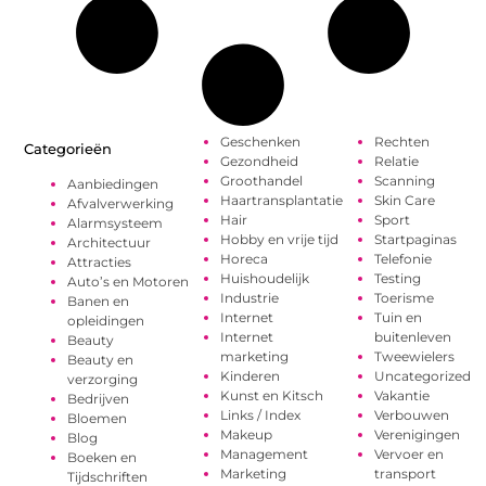
Geschenken
Rechten
Categorieën
Gezondheid
Relatie
Groothandel
Scanning
Aanbiedingen
Haartransplantatie
Skin Care
Afvalverwerking
Hair
Sport
Alarmsysteem
Hobby en vrije tijd
Startpaginas
Architectuur
Horeca
Telefonie
Attracties
Huishoudelijk
Testing
Auto’s en Motoren
Industrie
Toerisme
Banen en
Internet
Tuin en
opleidingen
Internet
buitenleven
Beauty
marketing
Tweewielers
Beauty en
Kinderen
Uncategorized
verzorging
Kunst en Kitsch
Vakantie
Bedrijven
Links / Index
Verbouwen
Bloemen
Makeup
Verenigingen
Blog
Management
Vervoer en
Boeken en
Marketing
transport
Tijdschriften