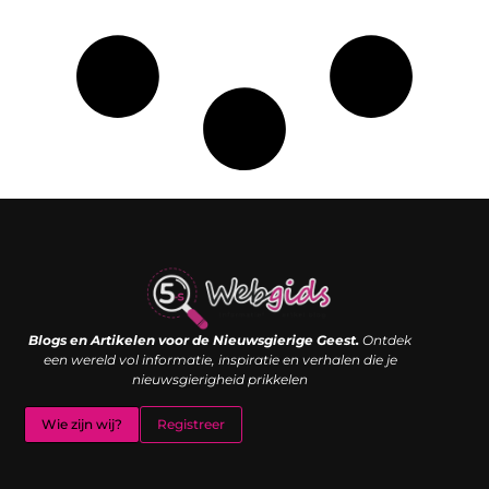
Links kopen: de shortcut naar SEO-succes of een digitale boemerang?
Verdien geld met je website: van passieproject naar inkomstenbron
Blogs en Artikelen voor de Nieuwsgierige Geest.
Ontdek
een wereld vol informatie, inspiratie en verhalen die je
nieuwsgierigheid prikkelen
Wie zijn wij?
Registreer