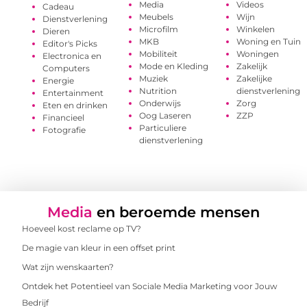
Media
Videos
Cadeau
Meubels
Wijn
Dienstverlening
Microfilm
Winkelen
Dieren
MKB
Woning en Tuin
Editor's Picks
Mobiliteit
Woningen
Electronica en
Mode en Kleding
Zakelijk
Computers
Muziek
Zakelijke
Energie
Nutrition
dienstverlening
Entertainment
Onderwijs
Zorg
Eten en drinken
Oog Laseren
ZZP
Financieel
Particuliere
Fotografie
dienstverlening
Media
en beroemde mensen
Hoeveel kost reclame op TV?
De magie van kleur in een offset print
Wat zijn wenskaarten?
Ontdek het Potentieel van Sociale Media Marketing voor Jouw
Bedrijf