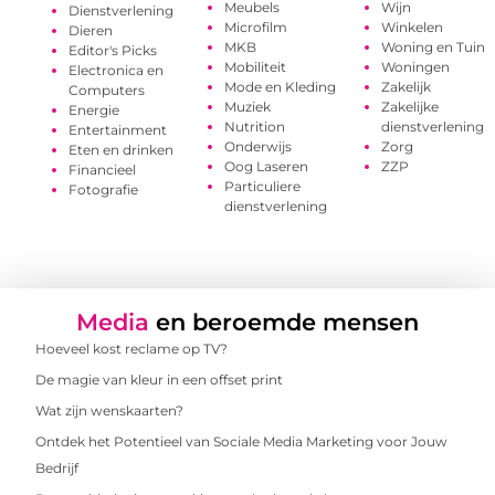
Meubels
Wijn
Dienstverlening
Microfilm
Winkelen
Dieren
MKB
Woning en Tuin
Editor's Picks
Mobiliteit
Woningen
Electronica en
Mode en Kleding
Zakelijk
Computers
Muziek
Zakelijke
Energie
Nutrition
dienstverlening
Entertainment
Onderwijs
Zorg
Eten en drinken
Oog Laseren
ZZP
Financieel
Particuliere
Fotografie
dienstverlening
Media
en beroemde mensen
Hoeveel kost reclame op TV?
De magie van kleur in een offset print
Wat zijn wenskaarten?
Ontdek het Potentieel van Sociale Media Marketing voor Jouw
Bedrijf