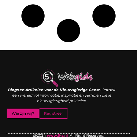
Links kopen: de shortcut naar SEO-succes of een digitale boemerang?
Verdien geld met je website: van passieproject naar inkomstenbron
Blogs en Artikelen voor de Nieuwsgierige Geest.
Ontdek
een wereld vol informatie, inspiratie en verhalen die je
nieuwsgierigheid prikkelen
Wie zijn wij?
Registreer
@2024
www.5-s.nl
.All Right Reserved.