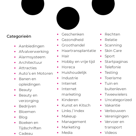
Geschenken
Rechten
Categorieën
Gezondheid
Relatie
Groothandel
Scanning
Aanbiedingen
Haartransplantatie
Skin Care
Afvalverwerking
Hair
Sport
Alarmsysteem
Hobby en vrije tijd
Startpaginas
Architectuur
Horeca
Telefonie
Attracties
Huishoudelijk
Testing
Auto’s en Motoren
Industrie
Toerisme
Banen en
Internet
Tuin en
opleidingen
Internet
buitenleven
Beauty
marketing
Tweewielers
Beauty en
Kinderen
Uncategorized
verzorging
Kunst en Kitsch
Vakantie
Bedrijven
Links / Index
Verbouwen
Bloemen
Makeup
Verenigingen
Blog
Management
Vervoer en
Boeken en
Marketing
transport
Tijdschriften
Media
Videos
Cadeau