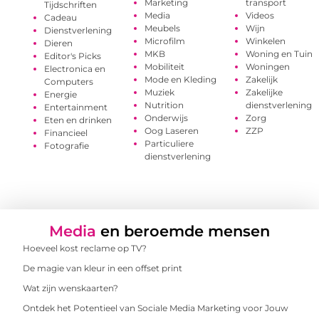
Marketing
transport
Tijdschriften
Media
Videos
Cadeau
Meubels
Wijn
Dienstverlening
Microfilm
Winkelen
Dieren
MKB
Woning en Tuin
Editor's Picks
Mobiliteit
Woningen
Electronica en
Mode en Kleding
Zakelijk
Computers
Muziek
Zakelijke
Energie
Nutrition
dienstverlening
Entertainment
Onderwijs
Zorg
Eten en drinken
Oog Laseren
ZZP
Financieel
Particuliere
Fotografie
dienstverlening
Media
en beroemde mensen
Hoeveel kost reclame op TV?
De magie van kleur in een offset print
Wat zijn wenskaarten?
Ontdek het Potentieel van Sociale Media Marketing voor Jouw