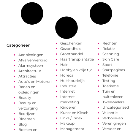
Geschenken
Rechten
Categorieën
Gezondheid
Relatie
Groothandel
Scanning
Aanbiedingen
Haartransplantatie
Skin Care
Afvalverwerking
Hair
Sport
Alarmsysteem
Hobby en vrije tijd
Startpaginas
Architectuur
Horeca
Telefonie
Attracties
Huishoudelijk
Testing
Auto’s en Motoren
Industrie
Toerisme
Banen en
Internet
Tuin en
opleidingen
Internet
buitenleven
Beauty
marketing
Tweewielers
Beauty en
Kinderen
Uncategorized
verzorging
Kunst en Kitsch
Vakantie
Bedrijven
Links / Index
Verbouwen
Bloemen
Makeup
Verenigingen
Blog
Management
Vervoer en
Boeken en