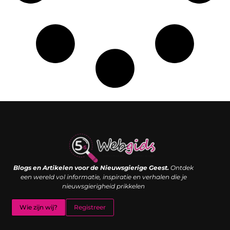
Links kopen: de shortcut naar SEO-succes of een digitale boemerang?
Verdien geld met je website: van passieproject naar inkomstenbron
Blogs en Artikelen voor de Nieuwsgierige Geest.
Ontdek
een wereld vol informatie, inspiratie en verhalen die je
nieuwsgierigheid prikkelen
Wie zijn wij?
Registreer