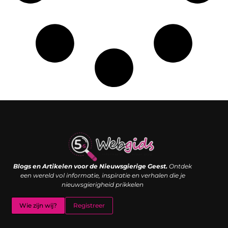
Links kopen: de shortcut naar SEO-succes of een digitale boemerang?
Verdien geld met je website: van passieproject naar inkomstenbron
Blogs en Artikelen voor de Nieuwsgierige Geest.
Ontdek
een wereld vol informatie, inspiratie en verhalen die je
nieuwsgierigheid prikkelen
Wie zijn wij?
Registreer