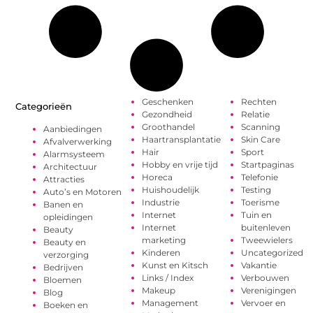
Geschenken
Rechten
Categorieën
Gezondheid
Relatie
Groothandel
Scanning
Aanbiedingen
Haartransplantatie
Skin Care
Afvalverwerking
Hair
Sport
Alarmsysteem
Hobby en vrije tijd
Startpaginas
Architectuur
Horeca
Telefonie
Attracties
Huishoudelijk
Testing
Auto’s en Motoren
Industrie
Toerisme
Banen en
Internet
Tuin en
opleidingen
Internet
buitenleven
Beauty
marketing
Tweewielers
Beauty en
Kinderen
Uncategorized
verzorging
Kunst en Kitsch
Vakantie
Bedrijven
Links / Index
Verbouwen
Bloemen
Makeup
Verenigingen
Blog
Management
Vervoer en
Boeken en