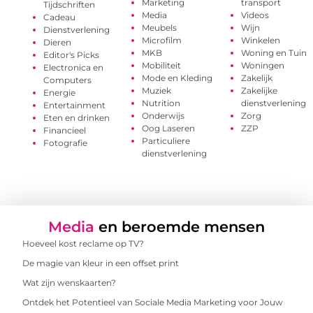
Marketing
transport
Tijdschriften
Media
Videos
Cadeau
Meubels
Wijn
Dienstverlening
Microfilm
Winkelen
Dieren
MKB
Woning en Tuin
Editor's Picks
Mobiliteit
Woningen
Electronica en
Mode en Kleding
Zakelijk
Computers
Muziek
Zakelijke
Energie
Nutrition
dienstverlening
Entertainment
Onderwijs
Zorg
Eten en drinken
Oog Laseren
ZZP
Financieel
Particuliere
Fotografie
dienstverlening
Media
en beroemde mensen
Hoeveel kost reclame op TV?
De magie van kleur in een offset print
Wat zijn wenskaarten?
Ontdek het Potentieel van Sociale Media Marketing voor Jouw