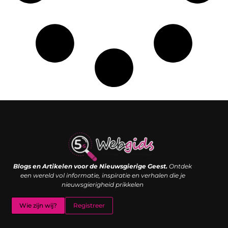
Links kopen: de shortcut naar SEO-succes of een digitale boemerang?
Verdien geld met je website: van passieproject naar inkomstenbron
Blogs en Artikelen voor de Nieuwsgierige Geest.
Ontdek
een wereld vol informatie, inspiratie en verhalen die je
nieuwsgierigheid prikkelen
Wie zijn wij?
Registreer