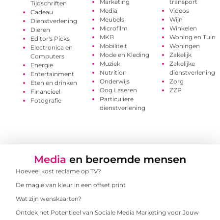
Marketing
transport
Tijdschriften
Media
Videos
Cadeau
Meubels
Wijn
Dienstverlening
Microfilm
Winkelen
Dieren
MKB
Woning en Tuin
Editor's Picks
Mobiliteit
Woningen
Electronica en
Mode en Kleding
Zakelijk
Computers
Muziek
Zakelijke
Energie
Nutrition
dienstverlening
Entertainment
Onderwijs
Zorg
Eten en drinken
Oog Laseren
ZZP
Financieel
Particuliere
Fotografie
dienstverlening
Media
en beroemde mensen
Hoeveel kost reclame op TV?
De magie van kleur in een offset print
Wat zijn wenskaarten?
Ontdek het Potentieel van Sociale Media Marketing voor Jouw