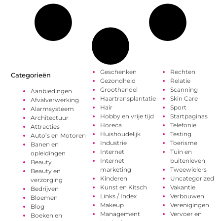
Geschenken
Rechten
Categorieën
Gezondheid
Relatie
Groothandel
Scanning
Aanbiedingen
Haartransplantatie
Skin Care
Afvalverwerking
Hair
Sport
Alarmsysteem
Hobby en vrije tijd
Startpaginas
Architectuur
Horeca
Telefonie
Attracties
Huishoudelijk
Testing
Auto’s en Motoren
Industrie
Toerisme
Banen en
Internet
Tuin en
opleidingen
Internet
buitenleven
Beauty
marketing
Tweewielers
Beauty en
Kinderen
Uncategorized
verzorging
Kunst en Kitsch
Vakantie
Bedrijven
Links / Index
Verbouwen
Bloemen
Makeup
Verenigingen
Blog
Management
Vervoer en
Boeken en