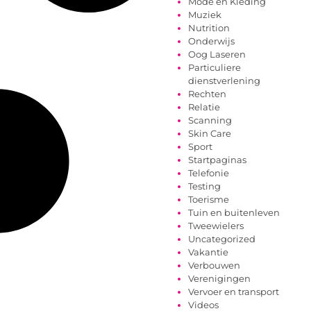
Mode en Kleding
Muziek
Nutrition
Onderwijs
Oog Laseren
Particuliere
dienstverlening
Rechten
Relatie
Scanning
Skin Care
Sport
Startpaginas
Telefonie
Testing
Toerisme
Tuin en buitenleven
Tweewielers
Uncategorized
Vakantie
Verbouwen
Verenigingen
Vervoer en transport
Videos