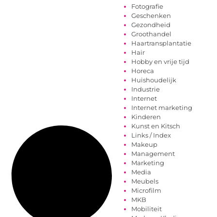
Fotografie
Geschenken
Gezondheid
Groothandel
Haartransplantatie
Hair
Hobby en vrije tijd
Horeca
Huishoudelijk
Industrie
Internet
Internet marketing
Kinderen
Kunst en Kitsch
Links / Index
Makeup
Management
Marketing
Media
Meubels
Microfilm
MKB
Mobiliteit