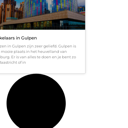
elaars in Gulpen
zen in Gulpen zijn zeer geliefd. Gulpen is
 mooie plaats in het heuvelland van
burg. Er is van alles te doen en je bent zo
aastricht of in