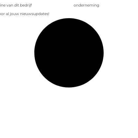
e van dit bedrijf
onderneming
voor al jouw nieuwsupdates!