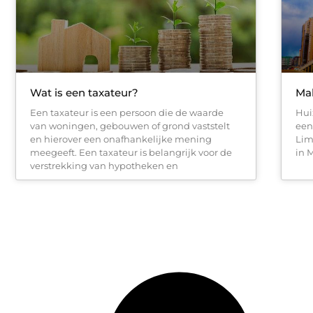
Wat is een taxateur?
Mak
Een taxateur is een persoon die de waarde
Hui
van woningen, gebouwen of grond vaststelt
een
en hierover een onafhankelijke mening
Lim
meegeeft. Een taxateur is belangrijk voor de
in M
verstrekking van hypotheken en