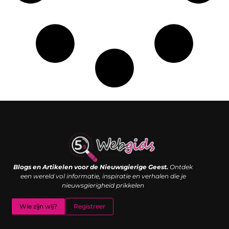
Links kopen: de shortcut naar SEO-succes of een digitale boemerang?
Verdien geld met je website: van passieproject naar inkomstenbron
Blogs en Artikelen voor de Nieuwsgierige Geest.
Ontdek
een wereld vol informatie, inspiratie en verhalen die je
nieuwsgierigheid prikkelen
Wie zijn wij?
Registreer