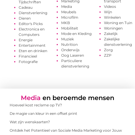
Marketing
transport
Tijdschriften
Media
Videos
Cadeau
Meubels
Wijn
Dienstverlening
Microfilm
Winkelen
Dieren
MKB
Woning en Tuin
Editor's Picks
Mobiliteit
Woningen
Electronica en
Mode en Kleding
Zakelijk
Computers
Muziek
Zakelijke
Energie
Nutrition
dienstverlening
Entertainment
Onderwijs
Zorg
Eten en drinken
Oog Laseren
ZZP
Financieel
Particuliere
Fotografie
dienstverlening
Media
en beroemde mensen
Hoeveel kost reclame op TV?
De magie van kleur in een offset print
Wat zijn wenskaarten?
Ontdek het Potentieel van Sociale Media Marketing voor Jouw