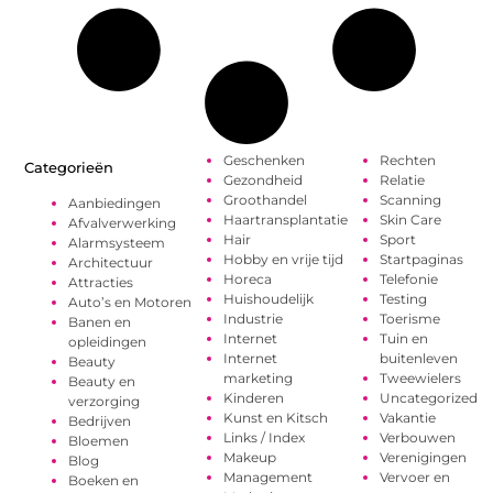
Geschenken
Rechten
Categorieën
Gezondheid
Relatie
Groothandel
Scanning
Aanbiedingen
Haartransplantatie
Skin Care
Afvalverwerking
Hair
Sport
Alarmsysteem
Hobby en vrije tijd
Startpaginas
Architectuur
Horeca
Telefonie
Attracties
Huishoudelijk
Testing
Auto’s en Motoren
Industrie
Toerisme
Banen en
Internet
Tuin en
opleidingen
Internet
buitenleven
Beauty
marketing
Tweewielers
Beauty en
Kinderen
Uncategorized
verzorging
Kunst en Kitsch
Vakantie
Bedrijven
Links / Index
Verbouwen
Bloemen
Makeup
Verenigingen
Blog
Management
Vervoer en
Boeken en