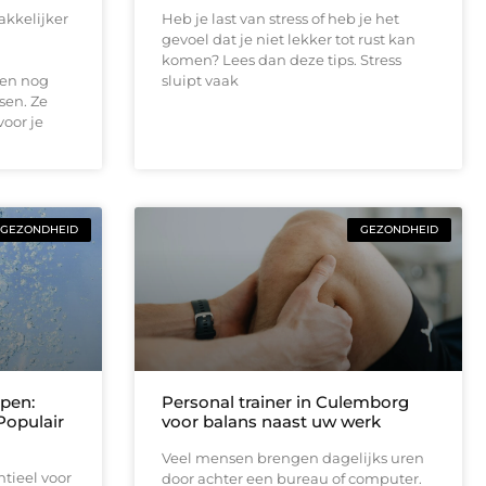
akkelijker
Heb je last van stress of heb je het
gevoel dat je niet lekker tot rust kan
komen? Lees dan deze tips. Stress
 en nog
sluipt vaak
sen. Ze
voor je
GEZONDHEID
GEZONDHEID
pen:
Personal trainer in Culemborg
Populair
voor balans naast uw werk
Veel mensen brengen dagelijks uren
ntieel voor
door achter een bureau of computer.