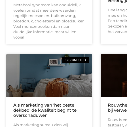
verleng 
Metabool syndroom kan onduidelijk
Hoe lang 
voelen omdat meerdere waarden
mee en ho
tegelijk meespelen: buikomvang,
Een tandi
bloeddruk, cholesterol en bloedsuiker.
gekozen a
Veel mensen zoeken dan naar
het verva
duidelijke informatie, maar willen
vooral
GEZONDHEID
Als marketing van ‘het beste
Rouwther
dekbed’ de kwaliteit begint te
bij verwe
overschaduwen
Rouw is een
Als marketingbureau zien wij
tastbaar, 