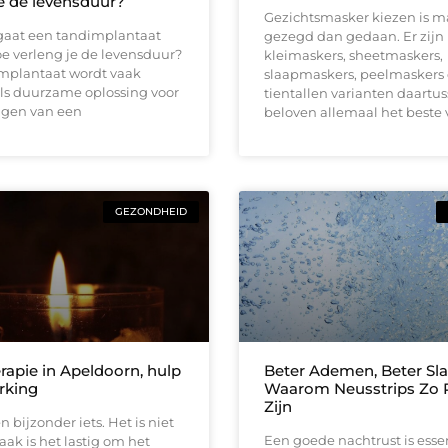
je de levensduur?
Gezichtsmasker kiezen is m
gaat een tandimplantaat
gezegd dan gedaan. Er zijn
e verleng je de levensduur?
kleimaskers, sheetmaskers,
mplantaat wordt vaak
slaapmaskers, peelmaskers
ls duurzame oplossing voor
tientallen varianten daartus
ngen van een
beloven allemaal het beste 
GEZONDHEID
apie in Apeldoorn, hulp
Beter Ademen, Beter Sla
rking
Waarom Neusstrips Zo 
Zijn
 bijzonder iets. Het is niet
Een goede nachtrust is esse
vaak is het lastig om het