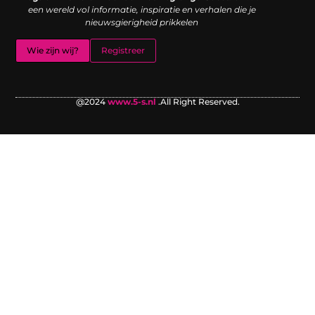
een wereld vol informatie, inspiratie en verhalen die je
nieuwsgierigheid prikkelen
Wie zijn wij?
Registreer
@2024
www.5-s.nl
.All Right Reserved.