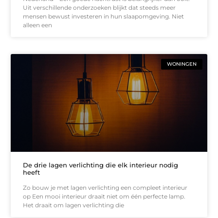
Uit verschillende onderzoeken blijkt dat steeds meer
mensen bewust investeren in hun slaapomgeving. Niet
alleen een
WONINGEN
De drie lagen verlichting die elk interieur nodig
heeft
Zo bouw je met lagen verlichting een compleet interieur
op Een mooi interieur draait niet om één perfecte lamp.
Het draait om lagen verlichting die