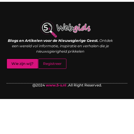
Links kopen: de shortcut naar SEO-succes of een digitale boemerang?
Verdien geld met je website: van passieproject naar inkomstenbron
Blogs en Artikelen voor de Nieuwsgierige Geest.
Ontdek
een wereld vol informatie, inspiratie en verhalen die je
nieuwsgierigheid prikkelen
Wie zijn wij?
Registreer
@2024
www.5-s.nl
.All Right Reserved.