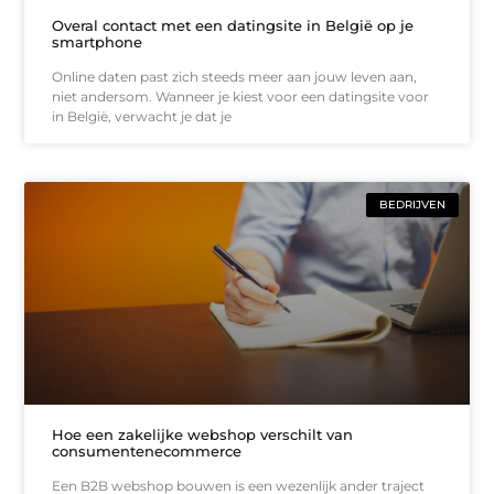
Overal contact met een datingsite in België op je
smartphone
Online daten past zich steeds meer aan jouw leven aan,
niet andersom. Wanneer je kiest voor een datingsite voor
in België, verwacht je dat je
BEDRIJVEN
Hoe een zakelijke webshop verschilt van
consumentenecommerce
Een B2B webshop bouwen is een wezenlijk ander traject