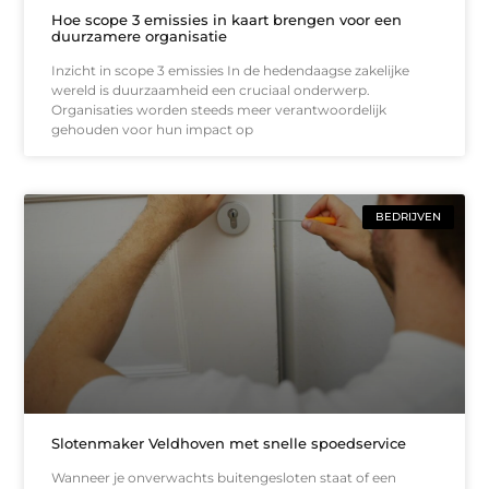
Hoe scope 3 emissies in kaart brengen voor een
duurzamere organisatie
Inzicht in scope 3 emissies In de hedendaagse zakelijke
wereld is duurzaamheid een cruciaal onderwerp.
Organisaties worden steeds meer verantwoordelijk
gehouden voor hun impact op
BEDRIJVEN
Slotenmaker Veldhoven met snelle spoedservice
Wanneer je onverwachts buitengesloten staat of een