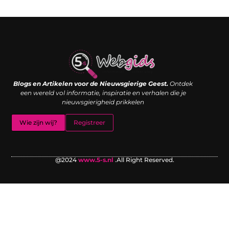
Links kopen: de shortcut naar SEO-succes of een digitale boemerang?
Verdien geld met je website: van passieproject naar inkomstenbron
Blogs en Artikelen voor de Nieuwsgierige Geest.
Ontdek
een wereld vol informatie, inspiratie en verhalen die je
nieuwsgierigheid prikkelen
Wie zijn wij?
Registreer
@2024
www.5-s.nl
.All Right Reserved.