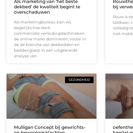
Als marketing van ‘het beste
Rouwther
dekbed’ de kwaliteit begint te
bij verwe
overschaduwen
Rouw is een
Als marketingbureau zien wij
tastbaar, 
dagelijks hoe sterk
volledig t
commerciële verleidingstechnieken
niet makk
de online markt domineren, vooral in
de de branche van dekbedden en
beddengoed. In een uitgebreide
analyse van
GEZONDHEID
Mulligan Concept bij gewrichts-
oefenthe
en bewegingsklachten
herstel 