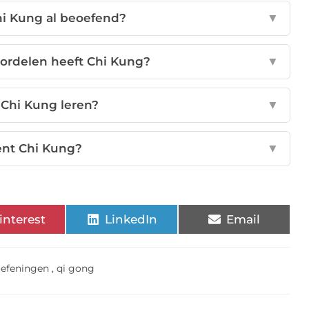
hi Kung al beoefend?
▼
ordelen heeft Chi Kung?
▼
 Chi Kung leren?
▼
ent Chi Kung?
▼
interest
LinkedIn
Email
oefeningen
,
qi gong