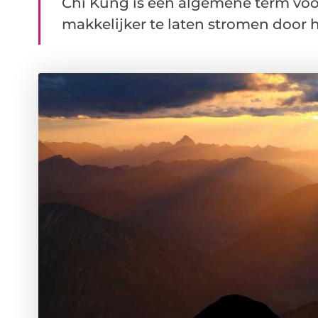
Chi Kung is een algemene term voo
makkelijker te laten stromen door he