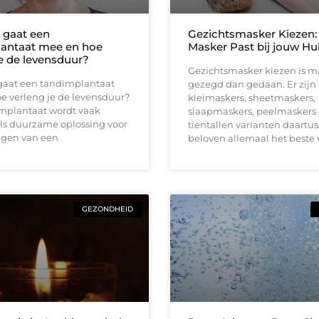
 gaat een
Gezichtsmasker Kiezen:
antaat mee en hoe
Masker Past bij jouw Hu
je de levensduur?
Gezichtsmasker kiezen is m
gaat een tandimplantaat
gezegd dan gedaan. Er zijn
e verleng je de levensduur?
kleimaskers, sheetmaskers,
mplantaat wordt vaak
slaapmaskers, peelmaskers
ls duurzame oplossing voor
tientallen varianten daartus
ngen van een
beloven allemaal het beste 
GEZONDHEID