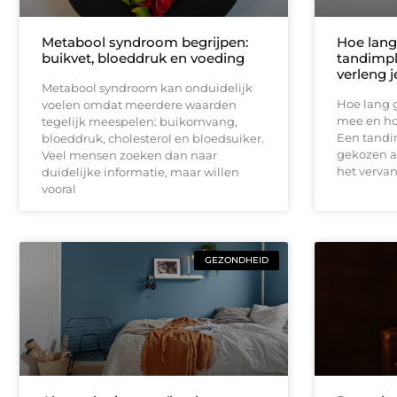
Metabool syndroom begrijpen:
Hoe lang
buikvet, bloeddruk en voeding
tandimpl
verleng 
Metabool syndroom kan onduidelijk
Hoe lang 
voelen omdat meerdere waarden
mee en ho
tegelijk meespelen: buikomvang,
Een tandi
bloeddruk, cholesterol en bloedsuiker.
gekozen a
Veel mensen zoeken dan naar
het verva
duidelijke informatie, maar willen
vooral
GEZONDHEID