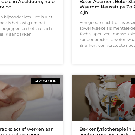
apie in Apeldoorn, hulp
Beter Ademen, Beter Sla
rking
Waarom Neusstrips Zo 
Zijn
 bijzonder iets. Het is niet
Een goede nachtrust is esse
vaak is het lastig om het
zowel fysieke als mentale g
e begrijpen en het laat zich
Toch slapen veel mensen sl
elijk aanpakken.
zonder precies te weten wa
Snurken, een verstopte neus
GEZONDHEID
rapie: actief werken aan
Bekkenfysiotherapie in L
en soepel bewegen
voel je weer vrij in je lijf