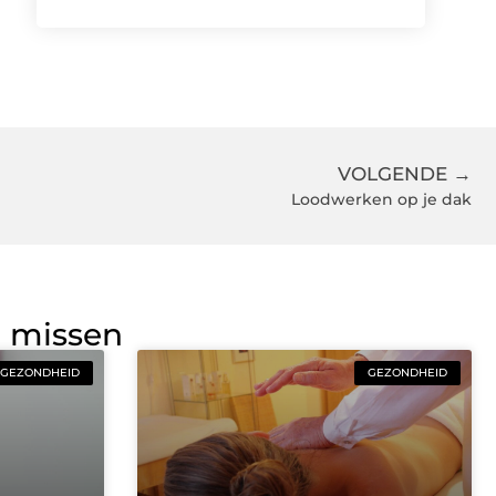
VOLGENDE →
Loodwerken op je dak
g missen
GEZONDHEID
GEZONDHEID