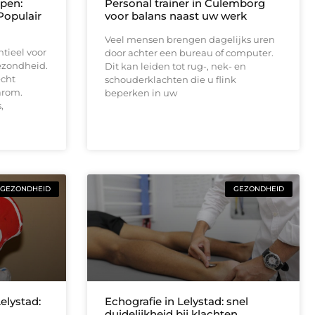
pen:
Personal trainer in Culemborg
Populair
voor balans naast uw werk
Veel mensen brengen dagelijks uren
ntieel voor
door achter een bureau of computer.
ezondheid.
Dit kan leiden tot rug-, nek- en
echt
schouderklachten die u flink
arom.
beperken in uw
,
GEZONDHEID
GEZONDHEID
elystad:
Echografie in Lelystad: snel
duidelijkheid bij klachten