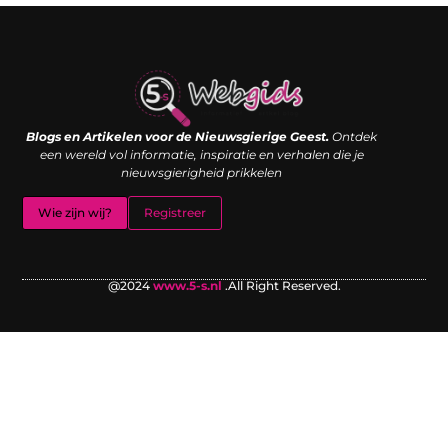
Links kopen: de shortcut naar SEO-succes of een digitale boemerang?
Verdien geld met je website: van passieproject naar inkomstenbron
Blogs en Artikelen voor de Nieuwsgierige Geest.
Ontdek
een wereld vol informatie, inspiratie en verhalen die je
nieuwsgierigheid prikkelen
Wie zijn wij?
Registreer
@2024
www.5-s.nl
.All Right Reserved.