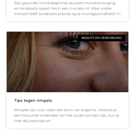
Een gezonde mond begint bij de juiste mondverzorging,
en tandpasta speelt hierin een cruciale rol. Maar welke
invloed heeft tandpasta precies op je mondgezondheid? In
BEAUTY EN VERZORGING
Tips tegen rimpels
Rimpels zijn voor velen een bron van ergernis. Hoewel ze
een natuurlijk onderdeel van het ouder worden zijn, kun je
met de juiste tips en