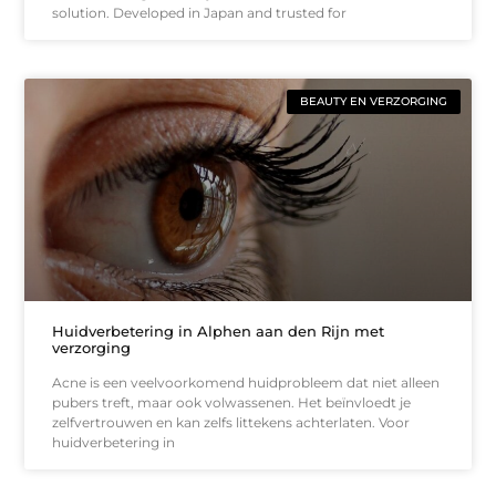
solution. Developed in Japan and trusted for
BEAUTY EN VERZORGING
Huidverbetering in Alphen aan den Rijn met
verzorging
Acne is een veelvoorkomend huidprobleem dat niet alleen
pubers treft, maar ook volwassenen. Het beïnvloedt je
zelfvertrouwen en kan zelfs littekens achterlaten. Voor
huidverbetering in