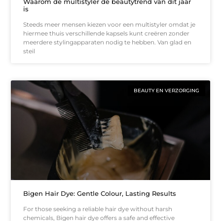
Waarom de multistyler dé beautytrend van dit jaar
is
Steeds meer mensen kiezen voor een multistyler omdat je
hiermee thuis verschillende kapsels kunt creëren zonder
meerdere stylingapparaten nodig te hebben. Van glad en
steil
BEAUTY EN VERZORGING
Bigen Hair Dye: Gentle Colour, Lasting Results
For those seeking a reliable hair dye without harsh
chemicals, Bigen hair dye offers a safe and effective