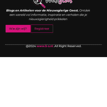
Links kopen: de shortcut naar SEO-succes of een digitale boemerang?
Verdien geld met je website: van passieproject naar inkomstenbron
Blogs en Artikelen voor de Nieuwsgierige Geest.
Ontdek
een wereld vol informatie, inspiratie en verhalen die je
nieuwsgierigheid prikkelen
Wie zijn wij?
Registreer
@2024
www.5-s.nl
.All Right Reserved.