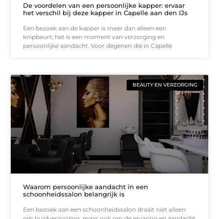
De voordelen van een persoonlijke kapper: ervaar
het verschil bij deze kapper in Capelle aan den IJs
Een bezoek aan de kapper is meer dan alleen een
knipbeurt; het is een moment van verzorging en
persoonlijke aandacht. Voor degenen die in Capelle
BEAUTY EN VERZORGING
Waarom persoonlijke aandacht in een
schoonheidssalon belangrijk is
Een bezoek aan een schoonheidssalon draait niet alleen
om huidverzorging, maar ook om de ervaring en aandacht