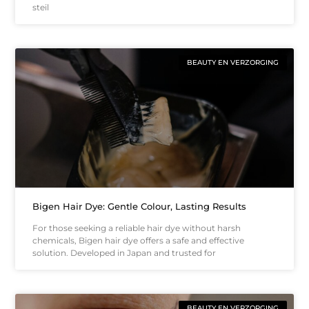
steil
BEAUTY EN VERZORGING
Bigen Hair Dye: Gentle Colour, Lasting Results
For those seeking a reliable hair dye without harsh
chemicals, Bigen hair dye offers a safe and effective
solution. Developed in Japan and trusted for
BEAUTY EN VERZORGING