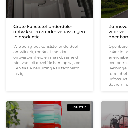
Grote kunststof onderdelen
Zonnever
ontwikkelen zonder verrassingen
voor vei
in productie
openbare
Wie een groot kunststof onderdeel
Openbare v
ontwikkelt, merkt al snel dat
vaker in h
ontwerpvrijheid en maakbaarheid
energiebe
niet vanzelf dezelfde kant op wijzen.
een betro
Een fraaie behuizing kan technisch
leefomgev
lastig
terreinbe
infrastruc
daarom n
INDUSTRIE