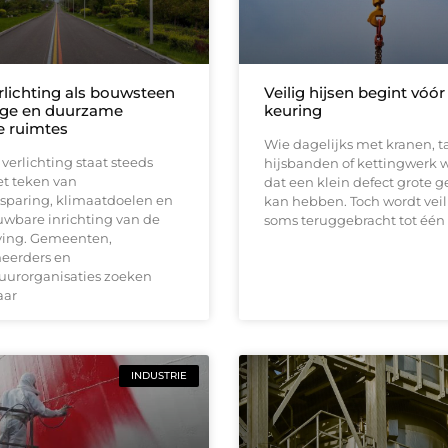
lichting als bouwsteen
Veilig hijsen begint vóór
lige en duurzame
keuring
 ruimtes
Wie dagelijks met kranen, ta
erlichting staat steeds
hijsbanden of kettingwerk w
et teken van
dat een klein defect grote 
sparing, klimaatdoelen en
kan hebben. Toch wordt vei
uwbare inrichting van de
soms teruggebracht tot één
ing. Gemeenten,
heerders en
tuurorganisaties zoeken
aar
INDUSTRIE