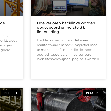
 de
Hoe verloren backlinks worden
opgespoord en hersteld bij
linkbuilding
kels,
Backlinks verdwijnen. Het is een
erkt, weet
realiteit waar elk backlinkprofiel mee
gevolgen
te maken heeft, maar die de meeste
ligheid
opdrachtgevers zich niet realiseren.
Websites verdwijnen, pagina’s worden
INDUSTRIE
INDUSTRIE