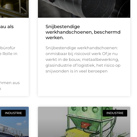
au als
Snijbestendige
werkhandschoenen, beschermd
werken.
rbürofür
Snijbestendige werkhandschoenen:
 Rolle in
onmisbaar bij risicovol werk Of je nu
werkt in de bouw, metaalbewerking,
glasindustrie of logistiek, het risico op
snijwonden is in veel beroepen
ehmen aus
k
INDUSTRIE
INDUSTRIE