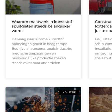
Waarom maatwerk in kunststof
Construc
spuitgieten steeds belangrijker
Rotterda
wordt
juiste c
De vraag naar slimme kunststof
De juiste 
oplossingen groeit in hoog tempo.
schip, cont
Bedrijven in sectoren zoals industrie,
installatie
medische toepassingen en
omgeving 
huishoudelijke productie zoeken
zoals zout
steeds vaker naar onderdelen
INDUSTRIE