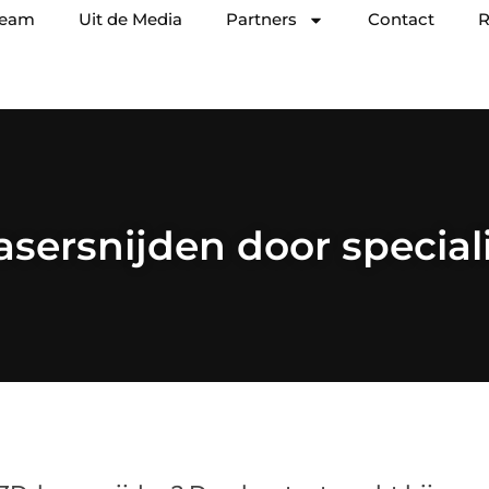
team
Uit de Media
Partners
Contact
R
asersnijden door special