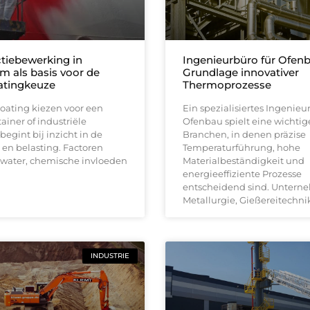
tiebewerking in
Ingenieurbüro für Ofenb
m als basis voor de
Grundlage innovativer
oatingkeuze
Thermoprozesse
coating kiezen voor een
Ein spezialisiertes Ingenieu
ainer of industriële
Ofenbau spielt eine wichtige
 begint bij inzicht in de
Branchen, in denen präzise
en belasting. Factoren
Temperaturführung, hohe
 water, chemische invloeden
Materialbeständigkeit und
energieeffiziente Prozesse
entscheidend sind. Untern
Metallurgie, Gießereitechni
INDUSTRIE