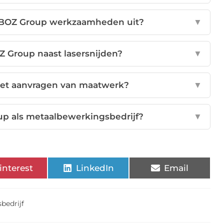
t BOZ Group werkzaamheden uit?
▼
Z Group naast lasersnijden?
▼
 het aanvragen van maatwerk?
▼
p als metaalbewerkingsbedrijf?
▼
interest
LinkedIn
Email
bedrijf