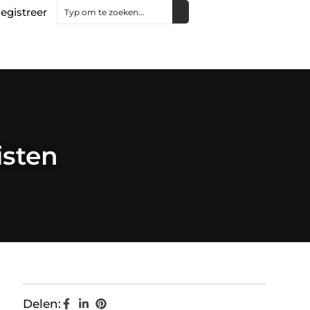
egistreer
isten
Delen: