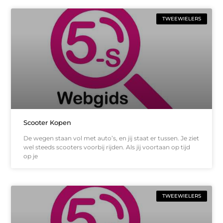
TWEEWIELERS
Scooter Kopen
De wegen staan vol met auto’s, en jij staat er tussen. Je ziet
wel steeds scooters voorbij rijden. Als jij voortaan op tijd
op je
TWEEWIELERS