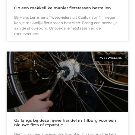
Op een makkelijke manier fietstassen bestellen
Bij Hans Lemmens Tweewielers uit Cuijk, nabij Nijmegen
kan je makkelijk fietstassen bestellen. Breng een bezoekje
aan de showroom. Ontdek alle fietstassen en de
medewerkers
TWEEWIELERS
Ga langs bij deze rijwielhandel in Tilburg voor een
nieuwe fiets of reparatie
Bent u aan een nieuwe fiets toe, of wilt u uw huidige fiets