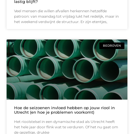
lastig blijft?
Veel mensen die willen afvallen herkennen hetzelfde
patroon: van maandag tot vrijdag lukt het redelijk, maar in
het weekend verdwijnt de structuur. Er zijn etentjes,
BEDRIJVEN
Hoe de seizoenen invloed hebben op jouw riool in
Utrecht (en hoe je problemen voorkomt)
Het rioolstelsel in een dynamische stad als Utrecht heeft
het hele jaar door flink wat te verduren. Of het nu gaat om
de gezellige, drukke