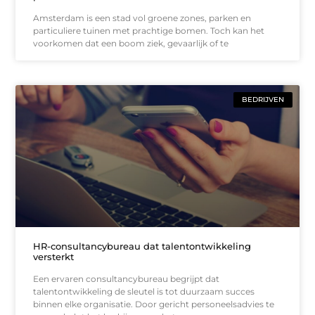
Amsterdam is een stad vol groene zones, parken en
particuliere tuinen met prachtige bomen. Toch kan het
voorkomen dat een boom ziek, gevaarlijk of te
BEDRIJVEN
HR-consultancybureau dat talentontwikkeling
versterkt
Een ervaren consultancybureau begrijpt dat
talentontwikkeling de sleutel is tot duurzaam succes
binnen elke organisatie. Door gericht personeelsadvies te