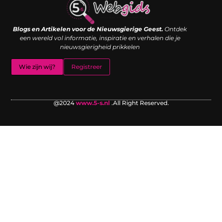
Links kopen: de shortcut naar SEO-succes of een digitale boemerang?
Verdien geld met je website: van passieproject naar inkomstenbron
Blogs en Artikelen voor de Nieuwsgierige Geest.
Ontdek
een wereld vol informatie, inspiratie en verhalen die je
nieuwsgierigheid prikkelen
Wie zijn wij?
Registreer
@2024
www.5-s.nl
.All Right Reserved.