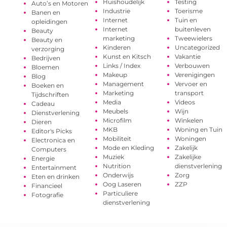
Huishoudelijk
Testing
Auto’s en Motoren
Industrie
Toerisme
Banen en
Internet
Tuin en
opleidingen
Internet
buitenleven
Beauty
marketing
Tweewielers
Beauty en
Kinderen
Uncategorized
verzorging
Kunst en Kitsch
Vakantie
Bedrijven
Links / Index
Verbouwen
Bloemen
Makeup
Verenigingen
Blog
Management
Vervoer en
Boeken en
Marketing
transport
Tijdschriften
Media
Videos
Cadeau
Meubels
Wijn
Dienstverlening
Microfilm
Winkelen
Dieren
MKB
Woning en Tuin
Editor's Picks
Mobiliteit
Woningen
Electronica en
Mode en Kleding
Zakelijk
Computers
Muziek
Zakelijke
Energie
Nutrition
dienstverlening
Entertainment
Onderwijs
Zorg
Eten en drinken
Oog Laseren
ZZP
Financieel
Particuliere
Fotografie
dienstverlening