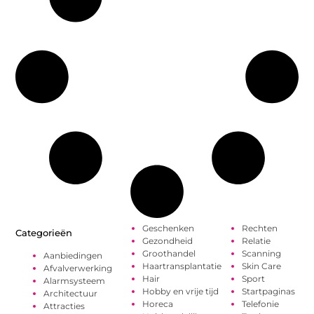
Geschenken
Rechten
Categorieën
Gezondheid
Relatie
Groothandel
Scanning
Aanbiedingen
Haartransplantatie
Skin Care
Afvalverwerking
Hair
Sport
Alarmsysteem
Hobby en vrije tijd
Startpaginas
Architectuur
Horeca
Telefonie
Attracties