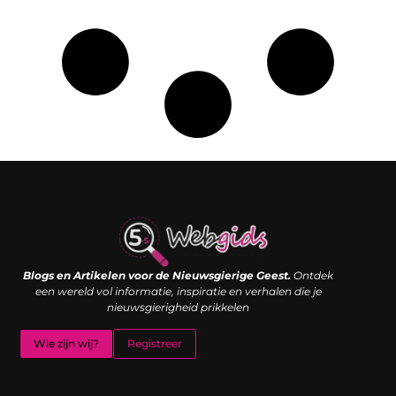
Links kopen: de shortcut naar SEO-succes of een digitale boemerang?
Verdien geld met je website: van passieproject naar inkomstenbron
Blogs en Artikelen voor de Nieuwsgierige Geest.
Ontdek
een wereld vol informatie, inspiratie en verhalen die je
nieuwsgierigheid prikkelen
Wie zijn wij?
Registreer