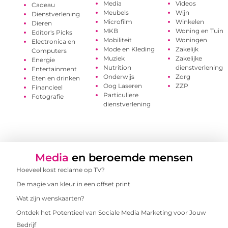
Media
Videos
Cadeau
Meubels
Wijn
Dienstverlening
Microfilm
Winkelen
Dieren
MKB
Woning en Tuin
Editor's Picks
Mobiliteit
Woningen
Electronica en
Mode en Kleding
Zakelijk
Computers
Muziek
Zakelijke
Energie
Nutrition
dienstverlening
Entertainment
Onderwijs
Zorg
Eten en drinken
Oog Laseren
ZZP
Financieel
Particuliere
Fotografie
dienstverlening
Media
en beroemde mensen
Hoeveel kost reclame op TV?
De magie van kleur in een offset print
Wat zijn wenskaarten?
Ontdek het Potentieel van Sociale Media Marketing voor Jouw
Bedrijf