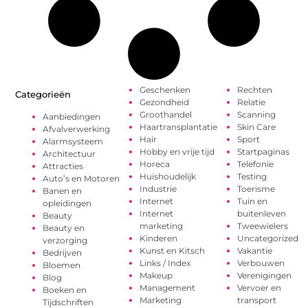
Geschenken
Rechten
Categorieën
Gezondheid
Relatie
Groothandel
Scanning
Aanbiedingen
Haartransplantatie
Skin Care
Afvalverwerking
Hair
Sport
Alarmsysteem
Hobby en vrije tijd
Startpaginas
Architectuur
Horeca
Telefonie
Attracties
Huishoudelijk
Testing
Auto’s en Motoren
Industrie
Toerisme
Banen en
Internet
Tuin en
opleidingen
Internet
buitenleven
Beauty
marketing
Tweewielers
Beauty en
Kinderen
Uncategorized
verzorging
Kunst en Kitsch
Vakantie
Bedrijven
Links / Index
Verbouwen
Bloemen
Makeup
Verenigingen
Blog
Management
Vervoer en
Boeken en
Marketing
transport
Tijdschriften