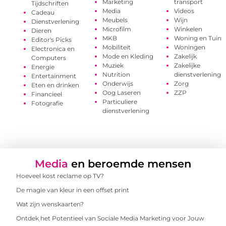
Marketing
transport
Tijdschriften
Media
Videos
Cadeau
Meubels
Wijn
Dienstverlening
Microfilm
Winkelen
Dieren
MKB
Woning en Tuin
Editor's Picks
Mobiliteit
Woningen
Electronica en
Mode en Kleding
Zakelijk
Computers
Muziek
Zakelijke
Energie
Nutrition
dienstverlening
Entertainment
Onderwijs
Zorg
Eten en drinken
Oog Laseren
ZZP
Financieel
Particuliere
Fotografie
dienstverlening
Media
en beroemde mensen
Hoeveel kost reclame op TV?
De magie van kleur in een offset print
Wat zijn wenskaarten?
Ontdek het Potentieel van Sociale Media Marketing voor Jouw