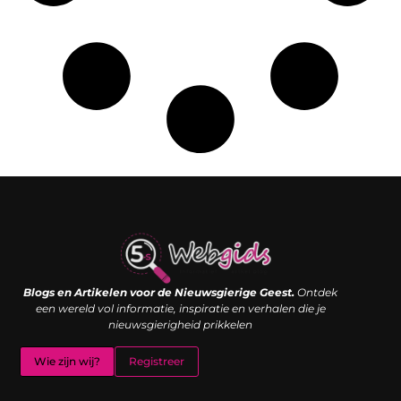
Links kopen: de shortcut naar SEO-succes of een digitale boemerang?
Verdien geld met je website: van passieproject naar inkomstenbron
Blogs en Artikelen voor de Nieuwsgierige Geest.
Ontdek
een wereld vol informatie, inspiratie en verhalen die je
nieuwsgierigheid prikkelen
Wie zijn wij?
Registreer