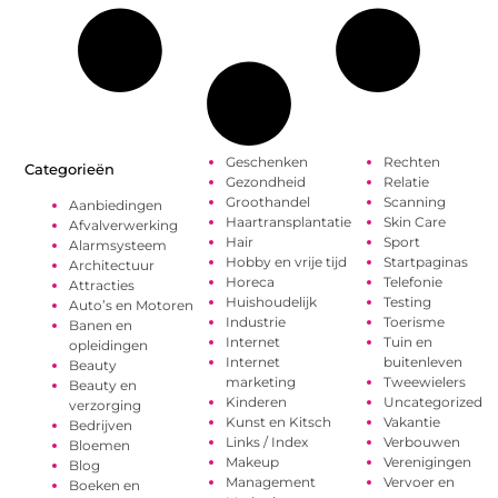
Geschenken
Rechten
Categorieën
Gezondheid
Relatie
Groothandel
Scanning
Aanbiedingen
Haartransplantatie
Skin Care
Afvalverwerking
Hair
Sport
Alarmsysteem
Hobby en vrije tijd
Startpaginas
Architectuur
Horeca
Telefonie
Attracties
Huishoudelijk
Testing
Auto’s en Motoren
Industrie
Toerisme
Banen en
Internet
Tuin en
opleidingen
Internet
buitenleven
Beauty
marketing
Tweewielers
Beauty en
Kinderen
Uncategorized
verzorging
Kunst en Kitsch
Vakantie
Bedrijven
Links / Index
Verbouwen
Bloemen
Makeup
Verenigingen
Blog
Management
Vervoer en
Boeken en