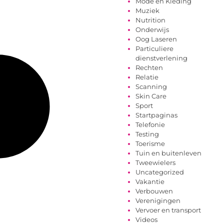
Mode en Kleding
Muziek
Nutrition
Onderwijs
Oog Laseren
Particuliere
dienstverlening
Rechten
Relatie
Scanning
Skin Care
Sport
Startpaginas
Telefonie
Testing
Toerisme
Tuin en buitenleven
Tweewielers
Uncategorized
Vakantie
Verbouwen
Verenigingen
Vervoer en transport
Videos