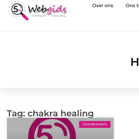
Over ons
Ons 
H
Tag: chakra healing
GEZONDHEID