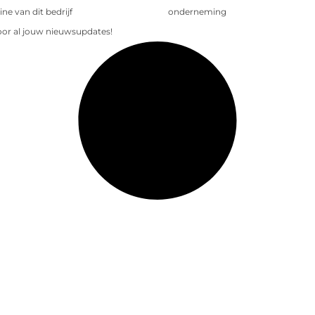
e van dit bedrijf
onderneming
voor al jouw nieuwsupdates!