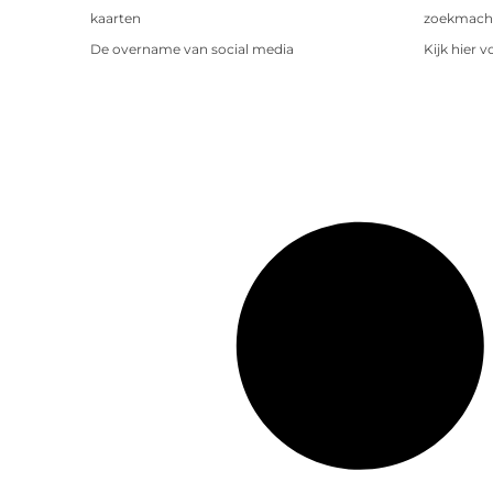
kaarten
zoekmachin
De overname van social media
Kijk hier 