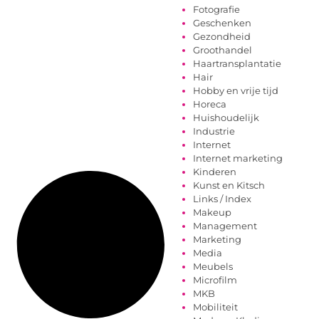
Fotografie
Geschenken
Gezondheid
Groothandel
Haartransplantatie
Hair
Hobby en vrije tijd
Horeca
Huishoudelijk
Industrie
Internet
Internet marketing
Kinderen
Kunst en Kitsch
Links / Index
Makeup
Management
Marketing
Media
Meubels
Microfilm
MKB
Mobiliteit