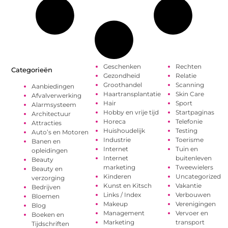
Geschenken
Rechten
Categorieën
Gezondheid
Relatie
Groothandel
Scanning
Aanbiedingen
Haartransplantatie
Skin Care
Afvalverwerking
Hair
Sport
Alarmsysteem
Hobby en vrije tijd
Startpaginas
Architectuur
Horeca
Telefonie
Attracties
Huishoudelijk
Testing
Auto’s en Motoren
Industrie
Toerisme
Banen en
Internet
Tuin en
opleidingen
Internet
buitenleven
Beauty
marketing
Tweewielers
Beauty en
Kinderen
Uncategorized
verzorging
Kunst en Kitsch
Vakantie
Bedrijven
Links / Index
Verbouwen
Bloemen
Makeup
Verenigingen
Blog
Management
Vervoer en
Boeken en
Marketing
transport
Tijdschriften