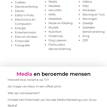
Media
Videos
Cadeau
Meubels
Wijn
Dienstverlening
Microfilm
Winkelen
Dieren
MKB
Woning en Tuin
Editor's Picks
Mobiliteit
Woningen
Electronica en
Mode en Kleding
Zakelijk
Computers
Muziek
Zakelijke
Energie
Nutrition
dienstverlening
Entertainment
Onderwijs
Zorg
Eten en drinken
Oog Laseren
ZZP
Financieel
Particuliere
Fotografie
dienstverlening
Media
en beroemde mensen
Hoeveel kost reclame op TV?
De magie van kleur in een offset print
Wat zijn wenskaarten?
Ontdek het Potentieel van Sociale Media Marketing voor Jouw
Bedrijf