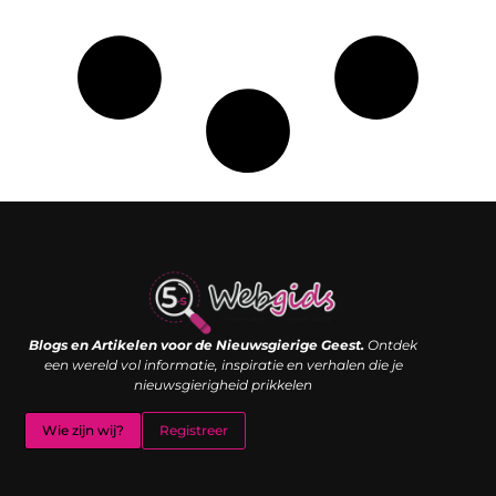
Links kopen: de shortcut naar SEO-succes of een digitale boemerang?
Verdien geld met je website: van passieproject naar inkomstenbron
Blogs en Artikelen voor de Nieuwsgierige Geest.
Ontdek
een wereld vol informatie, inspiratie en verhalen die je
nieuwsgierigheid prikkelen
Wie zijn wij?
Registreer