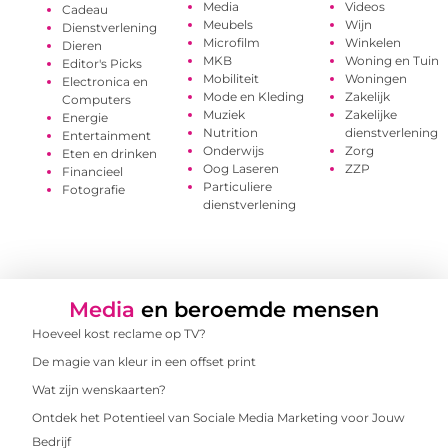
Media
Videos
Cadeau
Meubels
Wijn
Dienstverlening
Microfilm
Winkelen
Dieren
MKB
Woning en Tuin
Editor's Picks
Mobiliteit
Woningen
Electronica en
Mode en Kleding
Zakelijk
Computers
Muziek
Zakelijke
Energie
Nutrition
dienstverlening
Entertainment
Onderwijs
Zorg
Eten en drinken
Oog Laseren
ZZP
Financieel
Particuliere
Fotografie
dienstverlening
Media
en beroemde mensen
Hoeveel kost reclame op TV?
De magie van kleur in een offset print
Wat zijn wenskaarten?
Ontdek het Potentieel van Sociale Media Marketing voor Jouw
Bedrijf