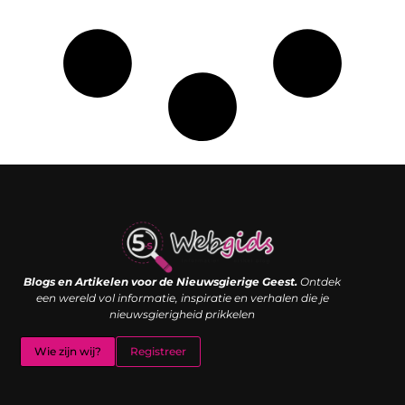
Links kopen: de shortcut naar SEO-succes of een digitale boemerang?
Verdien geld met je website: van passieproject naar inkomstenbron
Blogs en Artikelen voor de Nieuwsgierige Geest.
Ontdek
een wereld vol informatie, inspiratie en verhalen die je
nieuwsgierigheid prikkelen
Wie zijn wij?
Registreer