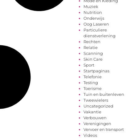
Mode en Kleding
Muziek
Nutrition
Onderwijs
Oog Laseren
Particuliere
dienstverlening
Rechten
Relatie
Scanning
Skin Care
Sport
Startpaginas
Telefonie
Testing
Toerisme
Tuin en buitenleven
Tweewielers
Uncategorized
Vakantie
Verbouwen
Verenigingen
Vervoer en transport
Videos