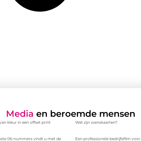
Media
en beroemde mensen
an kleur in een offset print
Wat zijn wenskaarten?
te 06-nummers vindt u met de
Een professionele bedrijfsfilm voo