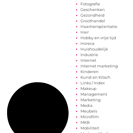
Fotografie
Geschenken
Gezondheid
Groothandel
Haartransplantatie
Hair
Hobby en vrije tijd
Horeca
Huishoudelijk
Industrie
Internet
Internet marketing
Kinderen
Kunst en Kitsch
Links / Index
Makeup
Management
Marketing
Media
Meubels
Microfilm
MKB
Mobiliteit