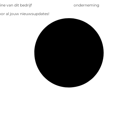
e van dit bedrijf
onderneming
voor al jouw nieuwsupdates!