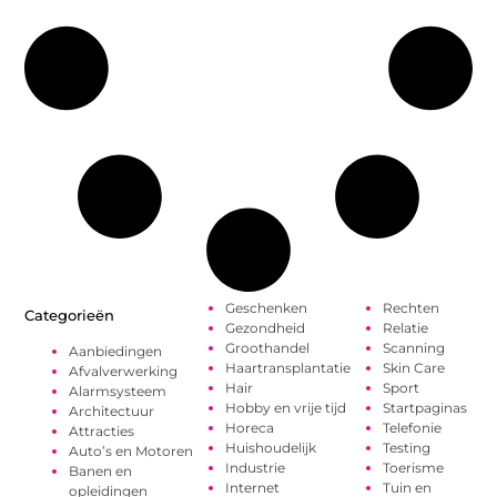
Geschenken
Rechten
Categorieën
Gezondheid
Relatie
Groothandel
Scanning
Aanbiedingen
Haartransplantatie
Skin Care
Afvalverwerking
Hair
Sport
Alarmsysteem
Hobby en vrije tijd
Startpaginas
Architectuur
Horeca
Telefonie
Attracties
Huishoudelijk
Testing
Auto’s en Motoren
Industrie
Toerisme
Banen en
Internet
Tuin en
opleidingen