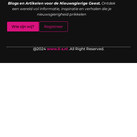
Blogs en Artikelen voor de Nieuwsgierige Geest.
Ontdek
een wereld vol informatie, inspiratie en verhalen die je
nieuwsgierigheid prikkelen
Wie zijn wij?
Registreer
@2024
www.5-s.nl
.All Right Reserved.