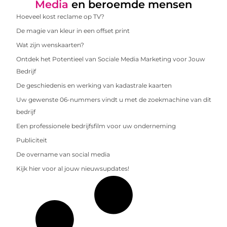
Media
en beroemde mensen
Hoeveel kost reclame op TV?
De magie van kleur in een offset print
Wat zijn wenskaarten?
Ontdek het Potentieel van Sociale Media Marketing voor Jouw
Bedrijf
De geschiedenis en werking van kadastrale kaarten
Uw gewenste 06-nummers vindt u met de zoekmachine van dit
bedrijf
Een professionele bedrijfsfilm voor uw onderneming
Publiciteit
De overname van social media
Kijk hier voor al jouw nieuwsupdates!