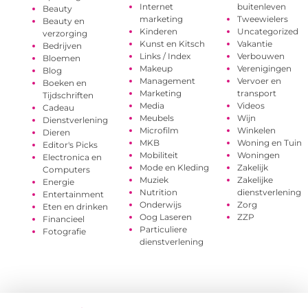
Internet
buitenleven
Beauty
marketing
Tweewielers
Beauty en
Kinderen
Uncategorized
verzorging
Kunst en Kitsch
Vakantie
Bedrijven
Links / Index
Verbouwen
Bloemen
Makeup
Verenigingen
Blog
Management
Vervoer en
Boeken en
Marketing
transport
Tijdschriften
Media
Videos
Cadeau
Meubels
Wijn
Dienstverlening
Microfilm
Winkelen
Dieren
MKB
Woning en Tuin
Editor's Picks
Mobiliteit
Woningen
Electronica en
Mode en Kleding
Zakelijk
Computers
Muziek
Zakelijke
Energie
Nutrition
dienstverlening
Entertainment
Onderwijs
Zorg
Eten en drinken
Oog Laseren
ZZP
Financieel
Particuliere
Fotografie
dienstverlening