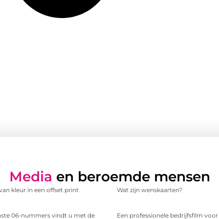
Media
en beroemde mensen
an kleur in een offset print
Wat zijn wenskaarten?
te 06-nummers vindt u met de
Een professionele bedrijfsfilm voo