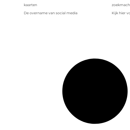
kaarten
zoekmachin
De overname van social media
Kijk hier 