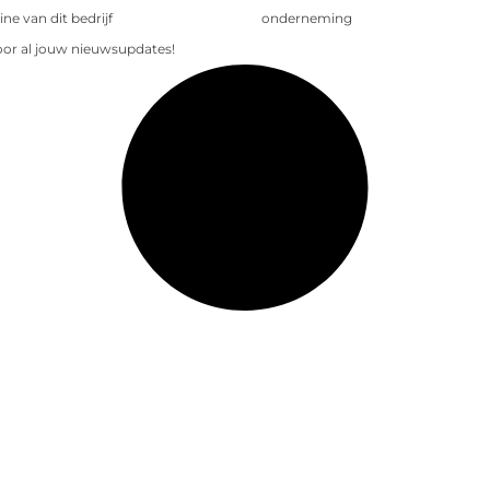
e van dit bedrijf
onderneming
voor al jouw nieuwsupdates!