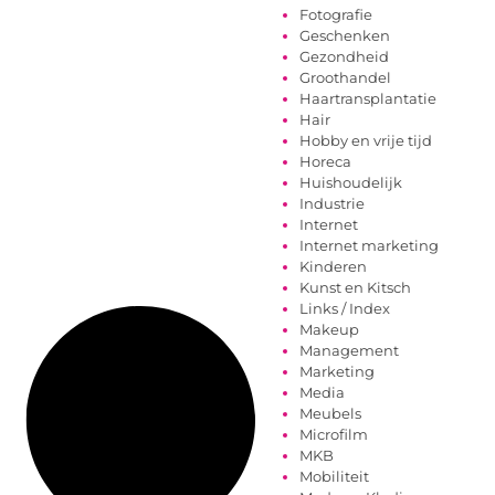
Fotografie
Geschenken
Gezondheid
Groothandel
Haartransplantatie
Hair
Hobby en vrije tijd
Horeca
Huishoudelijk
Industrie
Internet
Internet marketing
Kinderen
Kunst en Kitsch
Links / Index
Makeup
Management
Marketing
Media
Meubels
Microfilm
MKB
Mobiliteit