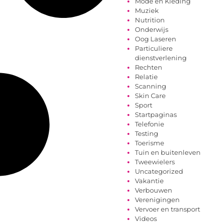
Mode en Kleding
Muziek
Nutrition
Onderwijs
Oog Laseren
Particuliere
dienstverlening
Rechten
Relatie
Scanning
Skin Care
Sport
Startpaginas
Telefonie
Testing
Toerisme
Tuin en buitenleven
Tweewielers
Uncategorized
Vakantie
Verbouwen
Verenigingen
Vervoer en transport
Videos