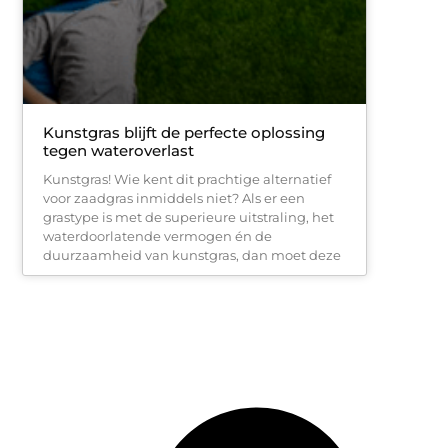
Kunstgras blijft de perfecte oplossing
tegen wateroverlast
Kunstgras! Wie kent dit prachtige alternatief
voor zaadgras inmiddels niet? Als er een
grastype is met de superieure uitstraling, het
waterdoorlatende vermogen én de
duurzaamheid van kunstgras, dan moet deze