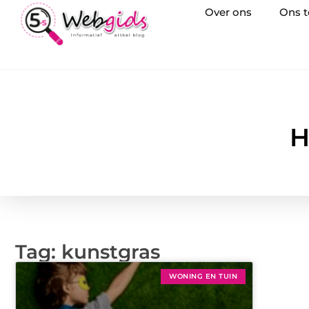
Over ons
Ons 
H
Tag: kunstgras
WONING EN TUIN