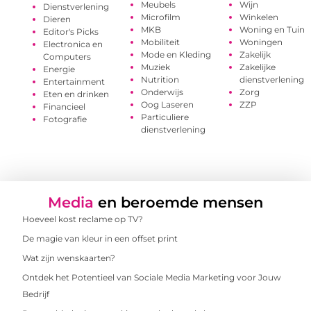
Meubels
Wijn
Dienstverlening
Microfilm
Winkelen
Dieren
MKB
Woning en Tuin
Editor's Picks
Mobiliteit
Woningen
Electronica en
Mode en Kleding
Zakelijk
Computers
Muziek
Zakelijke
Energie
Nutrition
dienstverlening
Entertainment
Onderwijs
Zorg
Eten en drinken
Oog Laseren
ZZP
Financieel
Particuliere
Fotografie
dienstverlening
Media
en beroemde mensen
Hoeveel kost reclame op TV?
De magie van kleur in een offset print
Wat zijn wenskaarten?
Ontdek het Potentieel van Sociale Media Marketing voor Jouw
Bedrijf