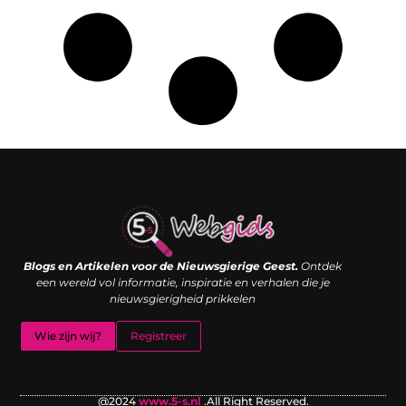
Links kopen: de shortcut naar SEO-succes of een digitale boemerang?
Verdien geld met je website: van passieproject naar inkomstenbron
Blogs en Artikelen voor de Nieuwsgierige Geest.
Ontdek
een wereld vol informatie, inspiratie en verhalen die je
nieuwsgierigheid prikkelen
Wie zijn wij?
Registreer
@2024
www.5-s.nl
.All Right Reserved.