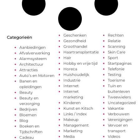
Geschenken
Rechten
Categorieën
Gezondheid
Relatie
Groothandel
Scanning
Aanbiedingen
Haartransplantatie
Skin Care
Afvalverwerking
Hair
Sport
Alarmsysteem
Hobby en vrije tijd
Startpaginas
Architectuur
Horeca
Telefonie
Attracties
Huishoudelijk
Testing
Auto’s en Motoren
Industrie
Toerisme
Banen en
Internet
Tuin en
opleidingen
Internet
buitenleven
Beauty
marketing
Tweewielers
Beauty en
Kinderen
Uncategorized
verzorging
Kunst en Kitsch
Vakantie
Bedrijven
Links / Index
Verbouwen
Bloemen
Makeup
Verenigingen
Blog
Management
Vervoer en
Boeken en
Marketing
transport
Tijdschriften
Media
Videos
Cadeau