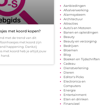
Aanbiedingen
Afvalverwerking
Alarmsysteem
Architectuur
Attracties
Auto’s en Motoren
sjes met koord kopen?
Banen en opleidingen
Beauty
end met de trend van dit
Beauty en verzorging
oonhoesjes met koord zijn
Bedrijven
 and happening. Dankzij
Bloemen
s met koord heb je altijd jouw
Blog
e hand.
Boeken en Tijdschriften
Cadeau
Dienstverlening
Dieren
Editor's Picks
Electronica en
Computers
Energie
Entertainment
Eten en drinken
Financieel