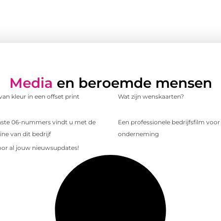
Media
en beroemde mensen
an kleur in een offset print
Wat zijn wenskaarten?
te 06-nummers vindt u met de
Een professionele bedrijfsfilm voo
e van dit bedrijf
onderneming
voor al jouw nieuwsupdates!