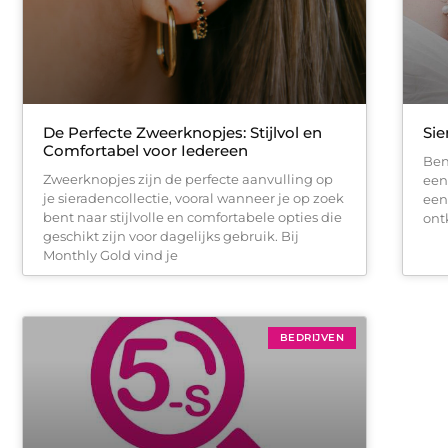
De Perfecte Zweerknopjes: Stijlvol en
Si
Comfortabel voor Iedereen
Ben
Zweerknopjes zijn de perfecte aanvulling op
een 
je sieradencollectie, vooral wanneer je op zoek
een
bent naar stijlvolle en comfortabele opties die
ont
geschikt zijn voor dagelijks gebruik. Bij
Monthly Gold vind je
BEDRIJVEN