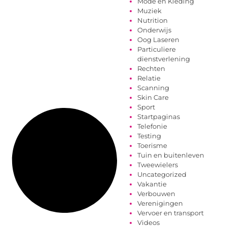
Mode en Kleding
Muziek
Nutrition
Onderwijs
Oog Laseren
Particuliere
dienstverlening
Rechten
Relatie
Scanning
Skin Care
Sport
Startpaginas
Telefonie
Testing
Toerisme
Tuin en buitenleven
Tweewielers
Uncategorized
Vakantie
Verbouwen
Verenigingen
Vervoer en transport
Videos