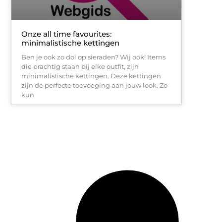
Onze all time favourites:
minimalistische kettingen
Ben je ook zo dol op sieraden? Wij ook! Items
die prachtig staan bij elke outfit, zijn
minimalistische kettingen. Deze kettingen
zijn de perfecte toevoeging aan jouw look. Zo
kun