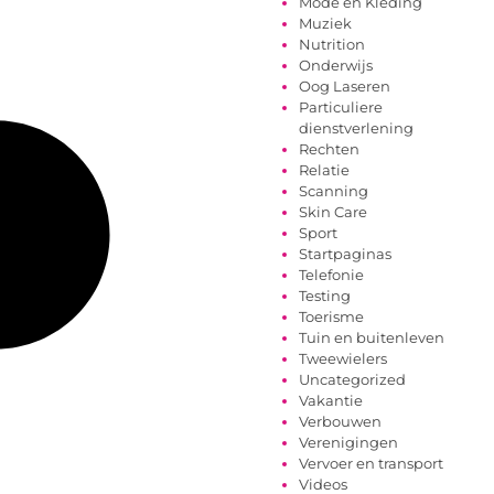
Mode en Kleding
Muziek
Nutrition
Onderwijs
Oog Laseren
Particuliere
dienstverlening
Rechten
Relatie
Scanning
Skin Care
Sport
Startpaginas
Telefonie
Testing
Toerisme
Tuin en buitenleven
Tweewielers
Uncategorized
Vakantie
Verbouwen
Verenigingen
Vervoer en transport
Videos