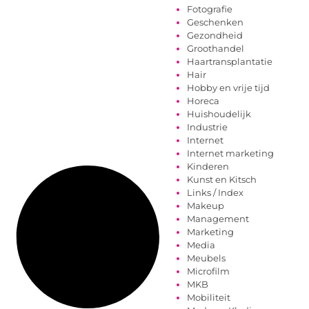
Fotografie
Geschenken
Gezondheid
Groothandel
Haartransplantatie
Hair
Hobby en vrije tijd
Horeca
Huishoudelijk
Industrie
Internet
Internet marketing
Kinderen
Kunst en Kitsch
Links / Index
Makeup
Management
Marketing
Media
Meubels
Microfilm
MKB
Mobiliteit