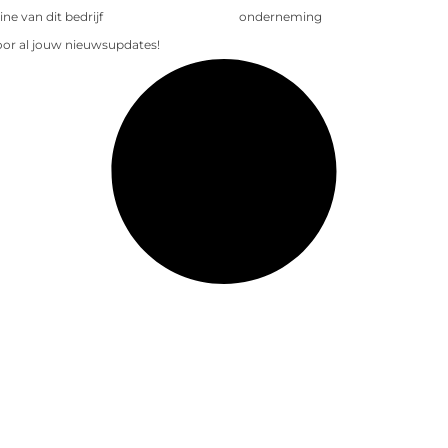
e van dit bedrijf
onderneming
voor al jouw nieuwsupdates!