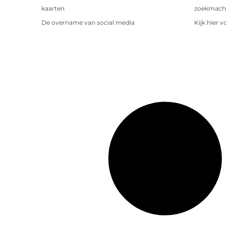
kaarten
zoekmachin
De overname van social media
Kijk hier 