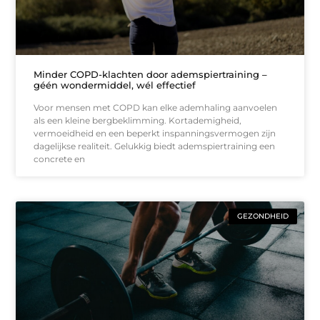
Minder COPD-klachten door ademspiertraining –
géén wondermiddel, wél effectief
Voor mensen met COPD kan elke ademhaling aanvoelen
als een kleine bergbeklimming. Kortademigheid,
vermoeidheid en een beperkt inspanningsvermogen zijn
dagelijkse realiteit. Gelukkig biedt ademspiertraining een
concrete en
GEZONDHEID