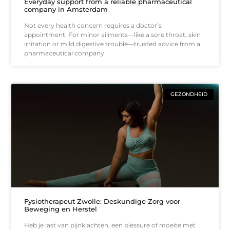
Everyday support from a reliable pharmaceutical
company in Amsterdam
Not every health concern requires a doctor’s
appointment. For minor ailments—like a sore throat, skin
irritation or mild digestive trouble—trusted advice from a
pharmaceutical company
GEZONDHEID
Fysiotherapeut Zwolle: Deskundige Zorg voor
Beweging en Herstel
Heb je last van pijnklachten, een blessure of moeite met