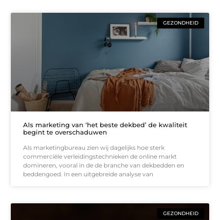
GEZONDHEID
Als marketing van ‘het beste dekbed’ de kwaliteit
begint te overschaduwen
Als marketingbureau zien wij dagelijks hoe sterk
commerciële verleidingstechnieken de online markt
domineren, vooral in de de branche van dekbedden en
beddengoed. In een uitgebreide analyse van
GEZONDHEID