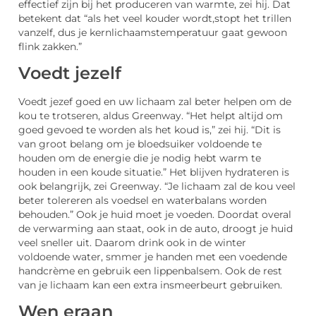
effectief zijn bij het produceren van warmte, zei hij.
Dat
betekent dat “als het veel kouder wordt,stopt het trillen
vanzelf, dus je kernlichaamstemperatuur gaat gewoon
flink zakken.”
Voedt jezelf
Voedt jezef goed en uw lichaam zal beter helpen om de
kou te trotseren, aldus Greenway.
“Het helpt altijd om
goed gevoed te worden als het koud is,” zei hij.
“Dit is
van groot belang om je bloedsuiker voldoende te
houden om de energie die je nodig hebt warm te
houden in een koude situatie.”
Het blijven hydrateren is
ook belangrijk, zei Greenway.
“Je lichaam zal de kou veel
beter tolereren als voedsel en waterbalans worden
behouden.” Ook je huid moet je voeden. Doordat overal
de verwarming aan staat, ook in de auto, droogt je huid
veel sneller uit. Daarom drink ook in de winter
voldoende water, smmer je handen met een voedende
handcrème en gebruik een lippenbalsem. Ook de rest
van je lichaam kan een extra insmeerbeurt gebruiken.
Wen eraan