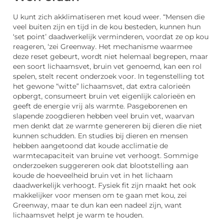
U kunt zich akklimatiseren met koud weer.
“Mensen die
veel buiten zijn en tijd in de kou besteden, kunnen hun
‘set point’ daadwerkelijk verminderen, voordat ze op kou
reageren, ‘zei Greenway.
Het mechanisme waarmee
deze reset gebeurt, wordt niet helemaal begrepen, maar
een soort lichaamsvet, bruin vet genoemd, kan een rol
spelen, stelt recent onderzoek voor.
In tegenstelling tot
het gewone “witte” lichaamsvet, dat extra calorieën
opbergt, consumeert bruin vet eigenlijk calorieën en
geeft de energie vrij als warmte.
Pasgeborenen en
slapende zoogdieren hebben veel bruin vet, waarvan
men denkt dat ze warmte genereren bij dieren die niet
kunnen schudden.
En studies bij dieren en mensen
hebben aangetoond dat koude acclimatie de
warmtecapaciteit van bruine vet verhoogt.
Sommige
onderzoeken suggereren ook dat blootstelling aan
koude de hoeveelheid bruin vet in het lichaam
daadwerkelijk verhoogt.
Fysiek fit zijn maakt het ook
makkelijker voor mensen om te gaan met kou, zei
Greenway, m
aar te dun kan een nadeel zijn, want
lichaamsvet helpt je warm te houden.