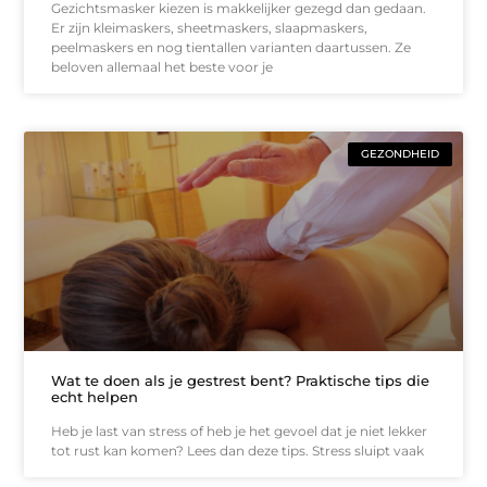
Gezichtsmasker kiezen is makkelijker gezegd dan gedaan.
Er zijn kleimaskers, sheetmaskers, slaapmaskers,
peelmaskers en nog tientallen varianten daartussen. Ze
beloven allemaal het beste voor je
GEZONDHEID
Wat te doen als je gestrest bent? Praktische tips die
echt helpen
Heb je last van stress of heb je het gevoel dat je niet lekker
tot rust kan komen? Lees dan deze tips. Stress sluipt vaak