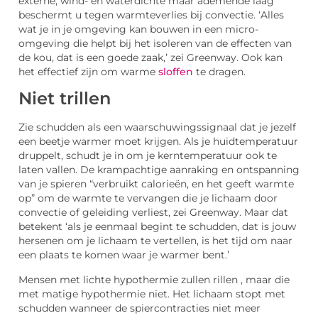
externe, wind- en waterdichte maar ademende laag
beschermt u tegen warmteverlies bij convectie.
‘Alles
wat je in je omgeving kan bouwen in een micro-
omgeving die helpt bij het isoleren van de effecten van
de kou, dat is een goede zaak,’ zei Greenway. Ook kan
het effectief zijn om warme
sloffen
te dragen.
Niet trillen
Zie schudden als een waarschuwingssignaal dat je jezelf
een beetje warmer moet krijgen.
Als je huidtemperatuur
druppelt, schudt je in om je kerntemperatuur ook te
laten vallen.
De krampachtige aanraking en ontspanning
van je spieren “verbruikt calorieën, en het geeft warmte
op” om de warmte te vervangen die je lichaam door
convectie of geleiding verliest, zei Greenway.
Maar dat
betekent ‘als je eenmaal begint te schudden, dat is jouw
hersenen om je lichaam te vertellen, is het tijd om naar
een plaats te komen waar je warmer bent.’
Mensen met lichte hypothermie zullen rillen , maar die
met matige hypothermie niet.
Het lichaam stopt met
schudden wanneer de spiercontracties niet meer