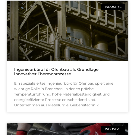
INDUSTRIE
Ingenieurbüro für Ofenbau als Grundlage
innovativer Thermoprozesse
Ein spezialisiertes Ingenieurbürofür Ofenbau spielt eine
wichtige Rolle in Branchen, in denen präzise
Temperaturführung, hohe Materialbeständigkeit und
energieeffiziente Prozesse entscheidend sind.
Unternehmen aus Metallurgie, Gießereitechnik
INDUSTRIE