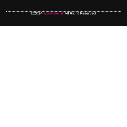
@2024
www.5-s.nl
.All Right Reserved.