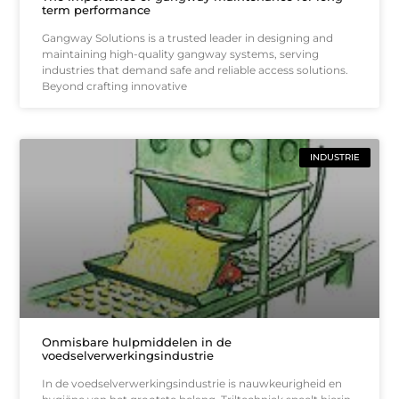
term performance
Gangway Solutions is a trusted leader in designing and
maintaining high-quality gangway systems, serving
industries that demand safe and reliable access solutions.
Beyond crafting innovative
INDUSTRIE
Onmisbare hulpmiddelen in de
voedselverwerkingsindustrie
In de voedselverwerkingsindustrie is nauwkeurigheid en