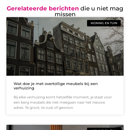
Gerelateerde berichten
die u niet mag
missen
WONING EN TUIN
Wat doe je met overtollige meubels bij een
verhuizing
Bij elke verhuizing komt hetzelfde moment, je staat voor
een berg meubels die niet meegaan naar het nieuwe
adres. Te groot, te oud, of gewoon