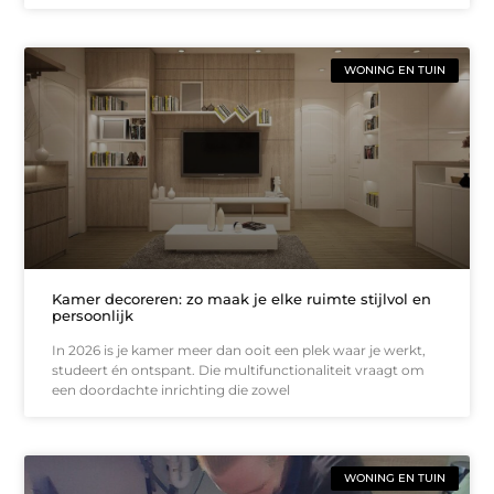
WONING EN TUIN
Kamer decoreren: zo maak je elke ruimte stijlvol en
persoonlijk
In 2026 is je kamer meer dan ooit een plek waar je werkt,
studeert én ontspant. Die multifunctionaliteit vraagt om
een doordachte inrichting die zowel
WONING EN TUIN