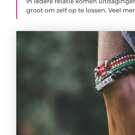
In iedere relatie komen uitdaginge
groot om zelf op te lossen. Veel men