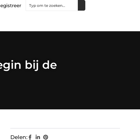
egistreer
gin bij de
Delen: