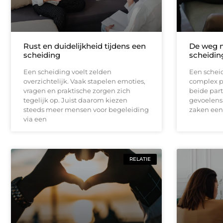
Rust en duidelijkheid tijdens een
De weg n
scheiding
scheidin
Een scheiding voelt zelden
Een schei
overzichtelijk. Vaak stapelen emoties,
complex pr
vragen en praktische zorgen zich
beide part
tegelijk op. Juist daarom kiezen
gevoelens 
steeds meer mensen voor begeleiding
zaken een 
via een
RELATIE