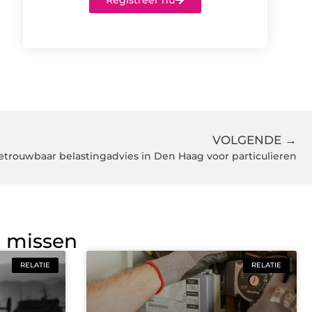
Registreer nu
VOLGENDE →
etrouwbaar belastingadvies in Den Haag voor particulieren
g missen
RELATIE
RELATIE