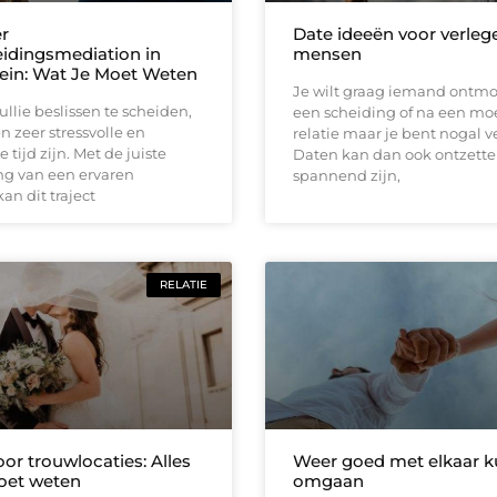
r
Date ideeën voor verleg
idingsmediation in
mensen
in: Wat Je Moet Weten
Je wilt graag iemand ontm
llie beslissen te scheiden,
een scheiding of na een moe
n zeer stressvolle en
relatie maar je bent nogal v
 tijd zijn. Met de juiste
Daten kan dan ook ontzett
ng van een ervaren
spannend zijn,
an dit traject
RELATIE
or trouwlocaties: Alles
Weer goed met elkaar 
oet weten
omgaan