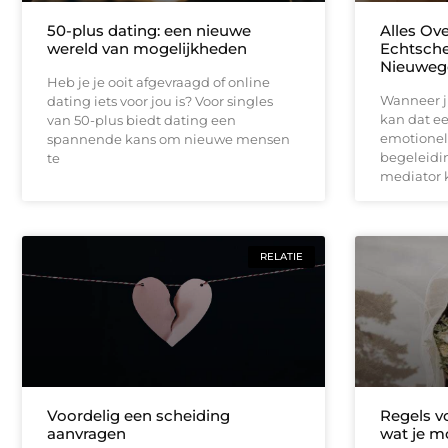
50-plus dating: een nieuwe
Alles Ove
wereld van mogelijkheden
Echtsche
Nieuwege
Heb je je ooit afgevraagd of online
Wanneer ju
dating iets voor jou is? Voor singles
kan dat ee
van 50-plus biedt dating een
emotionele
spannende kans om nieuwe mensen
begeleidi
te
mediator k
RELATIE
Voordelig een scheiding
Regels vo
aanvragen
wat je m