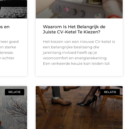
ps en
Waarom Is Het Belangrijk de
Juiste CV-Ketel Te Kiezen?
nneer goed
Het kiezen van een nieuwe CV-ketel is
en sterke
een belangrijke beslissing die
teresse.
jarenlang invloed heeft op je
n echter
wooncomfort en energierekening.
Een verkeerde keuze kan leiden tot
RELATIE
RELATIE