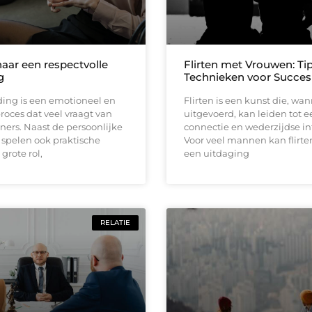
aar een respectvolle
Flirten met Vrouwen: Ti
g
Technieken voor Succes
ding is een emotioneel en
Flirten is een kunst die, wa
oces dat veel vraagt van
uitgevoerd, kan leiden tot e
ners. Naast de persoonlijke
connectie en wederzijdse in
spelen ook praktische
Voor veel mannen kan flirte
grote rol,
een uitdaging
RELATIE