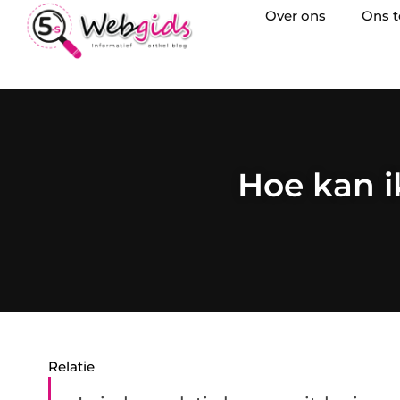
Over ons
Ons 
Hoe kan i
Relatie