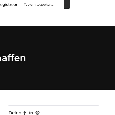
egistreer
haffen
Delen: