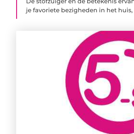
De stofzuiger en de betekenis ervan
je favoriete bezigheden in het huis, t