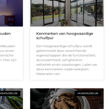
houden
Kenmerken van hoogwaardige
schuifpui
ofdkussen
Een hoogwaardige schuifpui wordt
uur ervan
gekenmerkt door verschillende
iënische
eigenschappen die de functionaliteit,
 Hier zijn
duurzaamheid, veiligheid en
esthetiek ervan waarborgen. Laten we
deze kenmerken nader bekijken:
Materialen van
ISHOUDELIJK
HUISHOUDELIJK