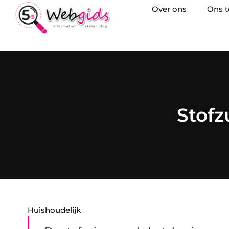
Over ons
Ons 
Stofz
Huishoudelijk