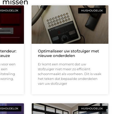
g missen
ISHOUDELIJK
HUISHOUDELIJK
tendeur:
Optimaliseer uw stofzuiger met
keuze
nieuwe onderdelen
 voor een
Er komt een moment dat uw
l een
stofzuiger niet meer zo efficiënt
itstraling
schoonmaakt als voorheen. Dit is vaak
 woning.
het teken dat bepaalde onderdelen
van uw stofzuiger
ISHOUDELIJK
HUISHOUDELIJK