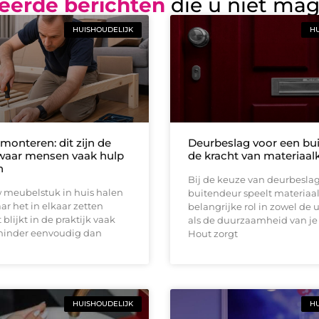
eerde berichten
die u niet ma
HUISHOUDELIJK
HU
monteren: dit zijn de
Deurbeslag voor een bui
waar mensen vaak hulp
de kracht van materiaal
n
Bij de keuze van deurbeslag
 meubelstuk in huis halen
buitendeur speelt materiaa
aar het in elkaar zetten
belangrijke rol in zowel de u
blijkt in de praktijk vaak
als de duurzaamheid van je
minder eenvoudig dan
Hout zorgt
HUISHOUDELIJK
HU