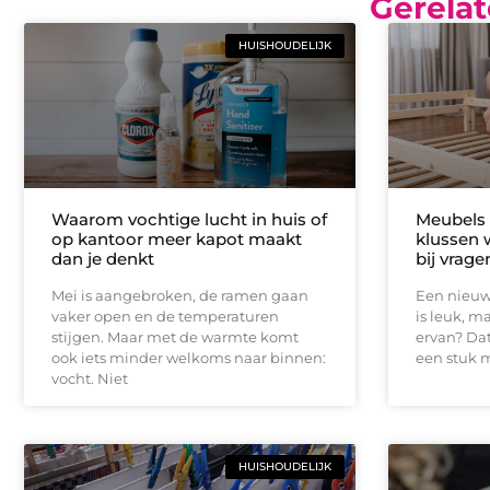
Gerelat
HUISHOUDELIJK
Waarom vochtige lucht in huis of
Meubels 
op kantoor meer kapot maakt
klussen 
dan je denkt
bij vrage
Mei is aangebroken, de ramen gaan
Een nieuw
vaker open en de temperaturen
is leuk, m
stijgen. Maar met de warmte komt
ervan? Dat 
ook iets minder welkoms naar binnen:
een stuk 
vocht. Niet
HUISHOUDELIJK