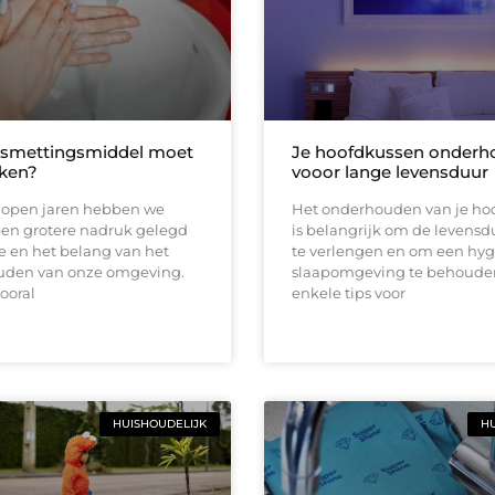
tsmettingsmiddel moet
Je hoofdkussen onder
iken?
vooor lange levensduur
elopen jaren hebben we
Het onderhouden van je ho
een grotere nadruk gelegd
is belangrijk om de levensd
e en het belang van het
te verlengen en om een hyg
den van onze omgeving.
slaapomgeving te behouden.
vooral
enkele tips voor
HUISHOUDELIJK
HU