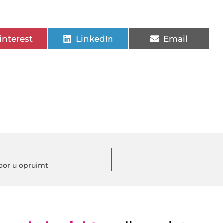
interest
LinkedIn
Email
voor u opruimt