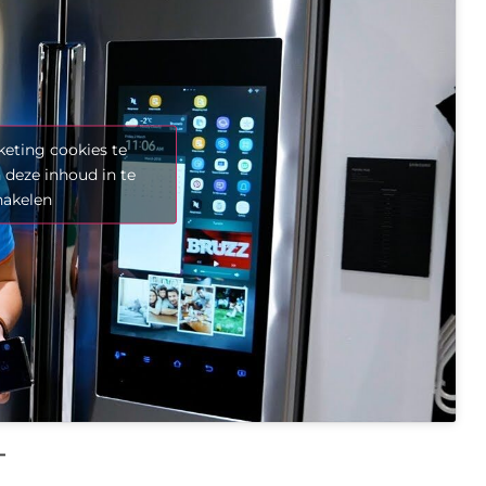
eting cookies te
 deze inhoud in te
hakelen
–