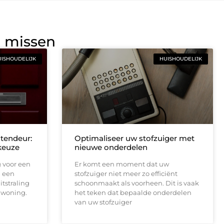
g missen
ISHOUDELIJK
HUISHOUDELIJK
tendeur:
Optimaliseer uw stofzuiger met
keuze
nieuwe onderdelen
 voor een
Er komt een moment dat uw
l een
stofzuiger niet meer zo efficiënt
itstraling
schoonmaakt als voorheen. Dit is vaak
 woning.
het teken dat bepaalde onderdelen
van uw stofzuiger