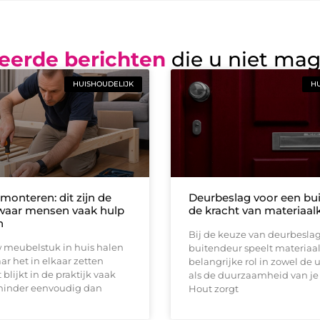
eerde berichten
die u niet ma
HUISHOUDELIJK
HU
monteren: dit zijn de
Deurbeslag voor een bui
waar mensen vaak hulp
de kracht van materiaal
n
Bij de keuze van deurbeslag
 meubelstuk in huis halen
buitendeur speelt materiaa
aar het in elkaar zetten
belangrijke rol in zowel de u
blijkt in de praktijk vaak
als de duurzaamheid van je
minder eenvoudig dan
Hout zorgt