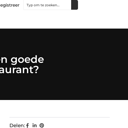
egistreer
en goede
taurant?
Delen: