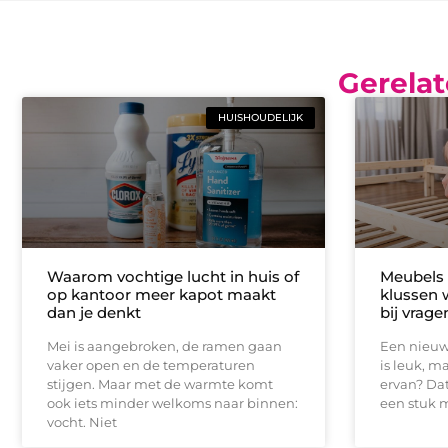
Gerelat
HUISHOUDELIJK
Waarom vochtige lucht in huis of
Meubels 
op kantoor meer kapot maakt
klussen 
dan je denkt
bij vrage
Mei is aangebroken, de ramen gaan
Een nieuw
vaker open en de temperaturen
is leuk, m
stijgen. Maar met de warmte komt
ervan? Dat 
ook iets minder welkoms naar binnen:
een stuk 
vocht. Niet