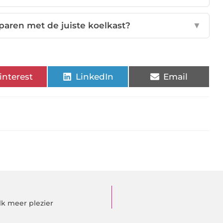
paren met de juiste koelkast?
▼
interest
LinkedIn
Email
k meer plezier