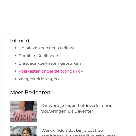
Inhoud:
Het kiezen van een koelkast
Bereik in Koelkasten
Glasdeur koelkasten gebruiken
Koelkasten onder de toonbank –
Veelgestelde vragen
Meer Berichten
Ontwerp je eigen liefdeverhaal met
trouwringen uit Deventer
Werk vinden dat bij je past: zo
combineer je persoonlijke groei met